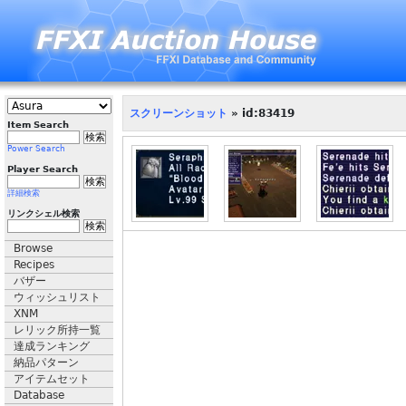
スクリーンショット
» id:83419
Item Search
Power Search
Player Search
詳細検索
リンクシェル検索
Browse
Recipes
バザー
ウィッシュリスト
XNM
レリック所持一覧
達成ランキング
納品パターン
アイテムセット
Database