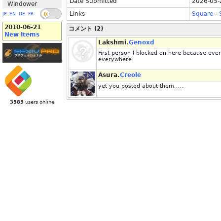
Date Submitted
2026-05-
Windower
Links
Square
-
JP
EN
DE
FR
2010-06-21
コメント (2)
New Items
Lakshmi.
Genoxd
First person I blocked on here because eve
everywhere
Asura.
Creole
yet you posted about them.....
3585
users online