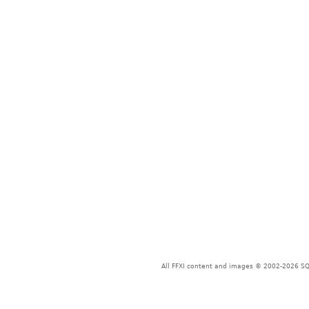
All FFXI content and images © 2002-2026 SQU