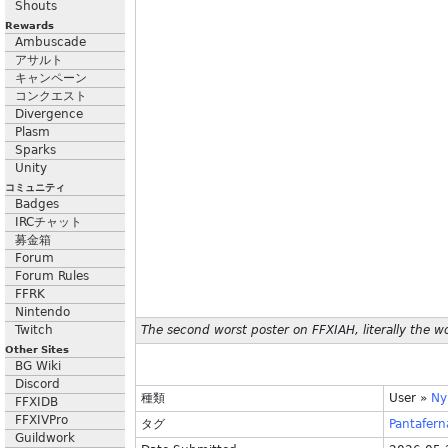
Shouts
Rewards
Ambuscade
アサルト
キャンペーン
コンクエスト
Divergence
Plasm
Sparks
Unity
コミュニティ
Badges
IRCチャット
募金箱
Forum
Forum Rules
FFRK
Nintendo
Twitch
The second worst poster on FFXIAH, literally the wo
Other Sites
BG Wiki
Discord
種類
User
»
Ny
FFXIDB
FFXIVPro
タグ
Pantafer
Guildwork