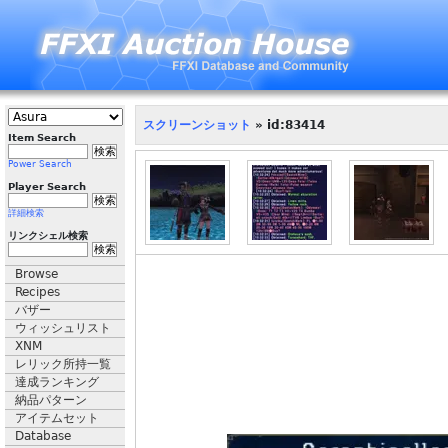
スクリーンショット
» id:83414
Item Search
Power Search
Player Search
詳細検索
リンクシェル検索
Browse
Recipes
バザー
ウィッシュリスト
XNM
レリック所持一覧
達成ランキング
納品パターン
アイテムセット
Database