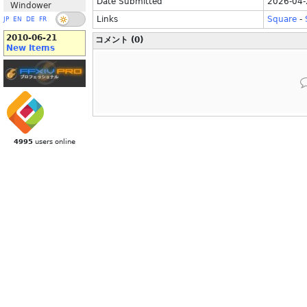
Date Submitted
2026-04-
Windower
Links
Square
-
JP
EN
DE
FR
2010-06-21
コメント (0)
New Items
4995
users online