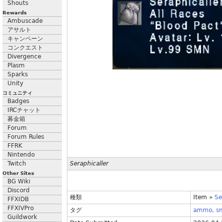
Shouts
Rewards
Ambuscade
アサルト
キャンペーン
コンクエスト
Divergence
Plasm
Sparks
Unity
コミュニティ
Badges
IRCチャット
募金箱
Forum
Forum Rules
FFRK
Nintendo
Twitch
Seraphicaller
Other Sites
BG Wiki
Discord
種類
Item
»
Se
FFXIDB
FFXIVPro
タグ
ammo,
s
Guildwork