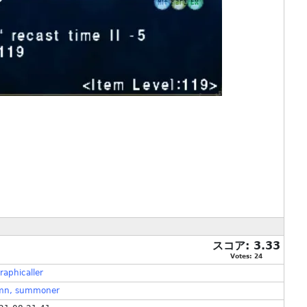
スコア:
3.33
Votes:
24
raphicaller
mn,
summoner