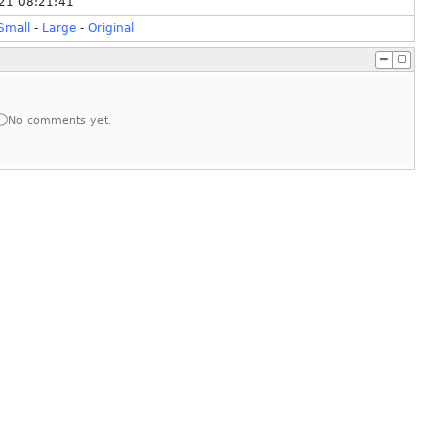
21 08:21:41
Small
-
Large
-
Original
No comments yet.