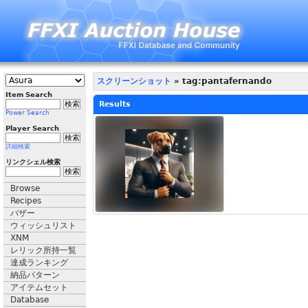
スクリーンショット
» tag:pantafernando
Item Search
Results
Power Search
Player Search
詳細検索
リンクシェル検索
Browse
Recipes
バザー
ウィッシュリスト
XNM
レリック所持一覧
達成ランキング
納品パターン
アイテムセット
Database