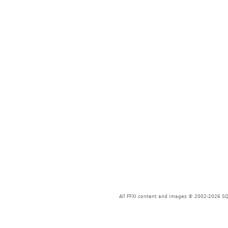
All FFXI content and images © 2002-2026 SQU