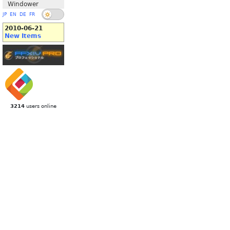
Windower
JP
EN
DE
FR
2010-06-21
New Items
3214
users online