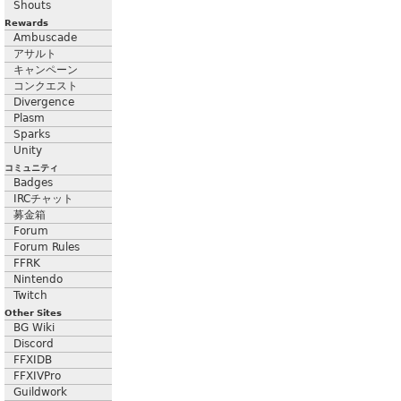
Shouts
Rewards
Ambuscade
アサルト
キャンペーン
コンクエスト
Divergence
Plasm
Sparks
Unity
コミュニティ
Badges
IRCチャット
募金箱
Forum
Forum Rules
FFRK
Nintendo
Twitch
Other Sites
BG Wiki
Discord
FFXIDB
FFXIVPro
Guildwork