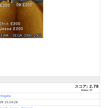
スコア:
2.78
Votes:
37
htogata
09 15:14:26