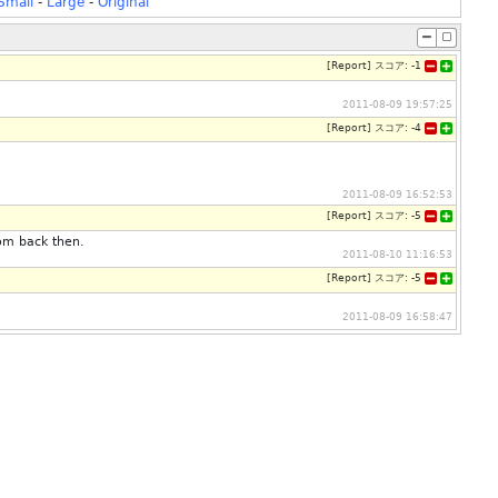
Small
-
Large
-
Original
[
Report
]
スコア:
-1
2011-08-09 19:57:25
[
Report
]
スコア:
-4
2011-08-09 16:52:53
[
Report
]
スコア:
-5
rom back then.
2011-08-10 11:16:53
[
Report
]
スコア:
-5
2011-08-09 16:58:47