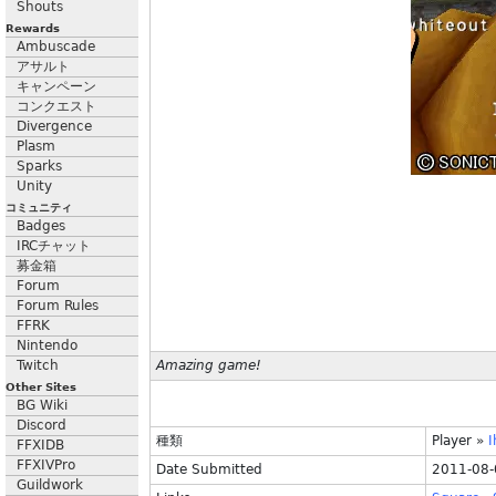
Shouts
Rewards
Ambuscade
アサルト
キャンペーン
コンクエスト
Divergence
Plasm
Sparks
Unity
コミュニティ
Badges
IRCチャット
募金箱
Forum
Forum Rules
FFRK
Nintendo
Twitch
Amazing game!
Other Sites
BG Wiki
Discord
種類
Player
»
I
FFXIDB
FFXIVPro
Date Submitted
2011-08-
Guildwork