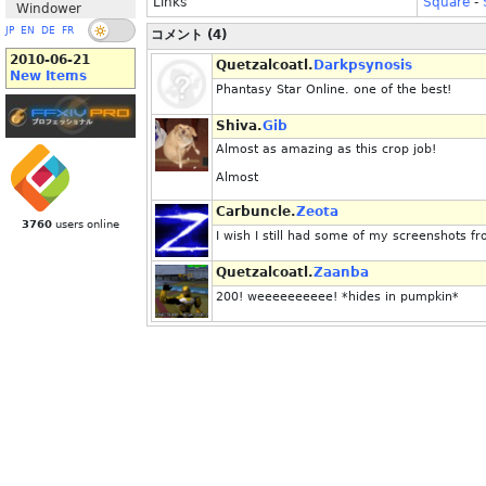
Links
Square
-
Windower
JP
EN
DE
FR
コメント (4)
2010-06-21
Quetzalcoatl.
Darkpsynosis
New Items
Phantasy Star Online. one of the best!
Shiva.
Gib
Almost as amazing as this crop job!
Almost
Carbuncle.
Zeota
3760
users online
I wish I still had some of my screenshots f
Quetzalcoatl.
Zaanba
200! weeeeeeeeee! *hides in pumpkin*