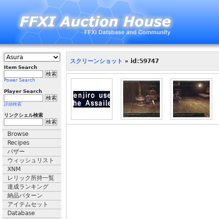
スクリーンショット
» id:59747
Item Search
Power Search
Player Search
詳細検索
リンクシェル検索
Browse
Recipes
バザー
ウィッシュリスト
XNM
レリック所持一覧
達成ランキング
納品パターン
アイテムセット
Database