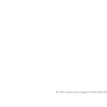
All FFXI content and images © 2002-2026 SQU