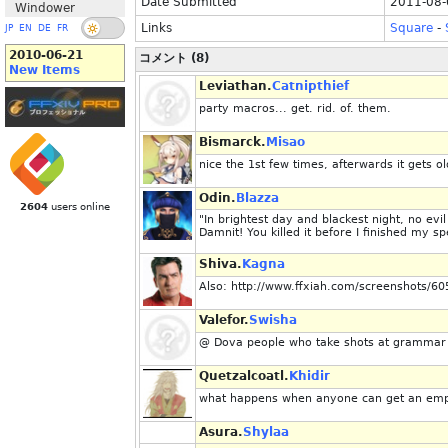
Date Submitted
2011-08-
Windower
Links
Square
-
JP
EN
DE
FR
2010-06-21
コメント (8)
New Items
Leviathan.
Catnipthief
party macros... get. rid. of. them.
Bismarck.
Misao
nice the 1st few times, afterwards it gets o
Odin.
Blazza
2604
users online
"In brightest day and blackest night, no ev
Damnit! You killed it before I finished my s
Shiva.
Kagna
Also: http://www.ffxiah.com/screenshots/6
Valefor.
Swisha
@ Dova people who take shots at grammar 
Quetzalcoatl.
Khidir
what happens when anyone can get an empy
Asura.
Shylaa