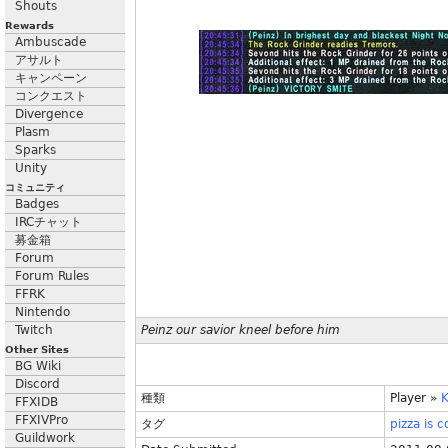
Shouts
Rewards
Ambuscade
アサルト
キャンペーン
コンクエスト
Divergence
Plasm
Sparks
Unity
コミュニティ
Badges
IRCチャット
募金箱
Forum
Forum Rules
FFRK
Nintendo
Twitch
Peinz our savior kneel before him
Other Sites
BG Wiki
Discord
種類
Player
»
FFXIDB
FFXIVPro
タグ
pizza
is
c
Guildwork