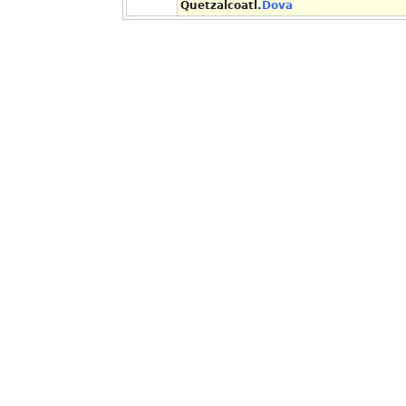
Quetzalcoatl.
Dova