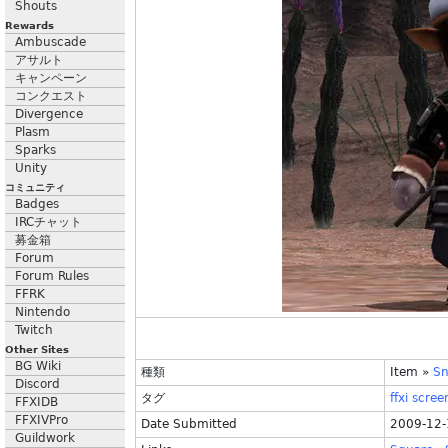
Shouts
Rewards
Ambuscade
アサルト
キャンペーン
コンクエスト
Divergence
Plasm
Sparks
Unity
コミュニティ
Badges
IRCチャット
募金箱
Forum
Forum Rules
FFRK
Nintendo
Twitch
Other Sites
BG Wiki
種類
Item
»
Sn
Discord
タグ
ffxi
scree
FFXIDB
FFXIVPro
Date Submitted
2009-12-
Guildwork