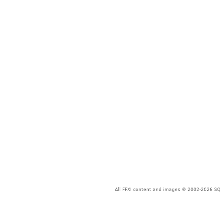
All FFXI content and images © 2002-2026 SQU