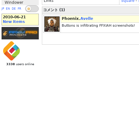
Links
Square
-
Windower
JP
EN
DE
FR
コメント (1)
2010-06-21
Phoenix.
Avelle
New Items
Buttons is infiltrating FFXIAH screenshots!
3338
users online