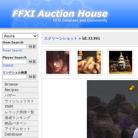
スクリーンショット
» id:31391
Item Search
Power Search
Player Search
詳細検索
リンクシェル検索
Browse
Recipes
バザー
ウィッシュリスト
XNM
レリック所持一覧
達成ランキング
納品パターン
アイテムセット
Database