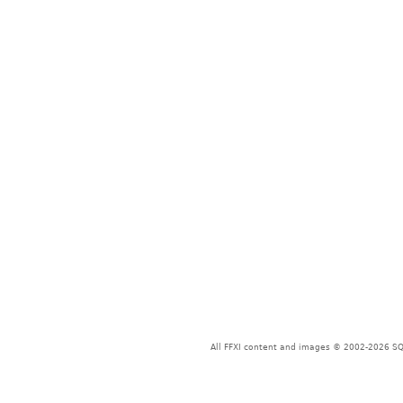
All FFXI content and images © 2002-2026 SQU