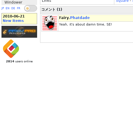
Links
Square
-
Windower
JP
EN
DE
FR
コメント (1)
2010-06-21
Fairy.
Phatdade
New Items
Yeah, it's about damn time, SE!
2814
users online