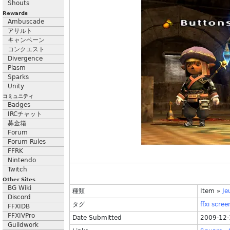
Shouts
Rewards
Ambuscade
アサルト
キャンペーン
コンクエスト
Divergence
Plasm
Sparks
Unity
コミュニティ
Badges
IRCチャット
募金箱
Forum
Forum Rules
FFRK
Nintendo
Twitch
Other Sites
BG Wiki
種類
Item
»
Je
Discord
タグ
ffxi
scree
FFXIDB
FFXIVPro
Date Submitted
2009-12-
Guildwork