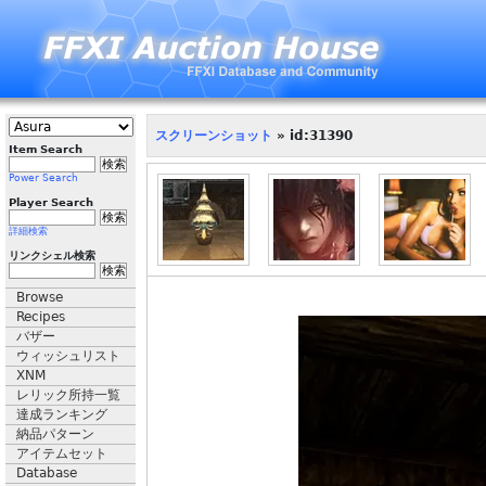
スクリーンショット
» id:31390
Item Search
Power Search
Player Search
詳細検索
リンクシェル検索
Browse
Recipes
バザー
ウィッシュリスト
XNM
レリック所持一覧
達成ランキング
納品パターン
アイテムセット
Database