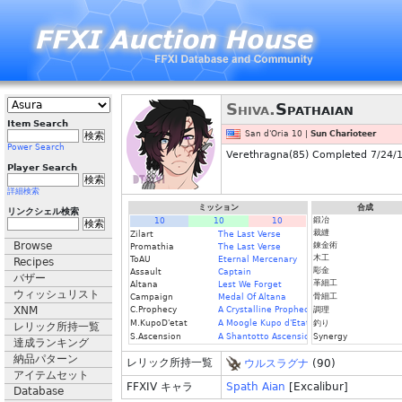
Shiva.
Spathaian
Item Search
San d'Oria 10 |
Sun Charioteer
Power Search
Verethragna(85) Completed 7/24/1
Player Search
詳細検索
ミッション
合成
リンクシェル検索
鍛冶
10
10
10
裁縫
Zilart
The Last Verse
Browse
錬金術
Promathia
The Last Verse
木工
ToAU
Eternal Mercenary
Recipes
彫金
Assault
Captain
バザー
革細工
Altana
Lest We Forget
ウィッシュリスト
骨細工
Campaign
Medal Of Altana
XNM
C.Prophecy
A Crystalline Prophecy (Fin.)
調理
M.KupoD'etat
A Moogle Kupo d'Etat (Fin.)
釣り
レリック所持一覧
S.Ascension
A Shantotto Ascension (Fin)
Synergy
達成ランキング
納品パターン
レリック所持一覧
ウルスラグナ
(90)
アイテムセット
FFXIV キャラ
Spath Aian
[Excalibur]
Database