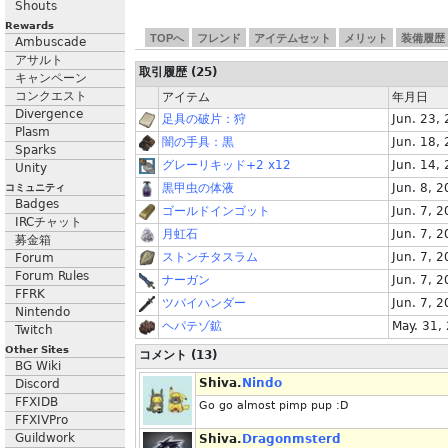
Shouts
Rewards
TOPへ
フレンド
アイテムセット
メリット
装備履歴
Ambuscade
アサルト
取引履歴 (25)
キャンペーン
コンクエスト
アイテム
年月日
Divergence
足具の破片：狩
Jun. 23,
Plasm
闇の手具：黒
Jun. 18,
Sparks
グレーリキッド+2 x12
Jun. 14,
Unity
黒甲虫の体液
Jun. 8, 
コミュニティ
Badges
ゴールドインゴット
Jun. 7, 
IRCチャット
月虹石
Jun. 7, 
募金箱
ストンチタスラム
Jun. 7, 
Forum
Forum Rules
ナーガン
Jun. 7, 
FFRK
ツバイハンダー
Jun. 7, 
Nintendo
ヘパテゾ鉱
May. 31,
Twitch
Other Sites
コメント (13)
BG Wiki
Shiva.
Nindo
Discord
FFXIDB
Go go almost pimp pup :D
FFXIVPro
Guildwork
Shiva.
Dragonmsterd