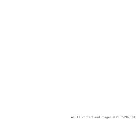
All FFXI content and images © 2002-2026 SQU