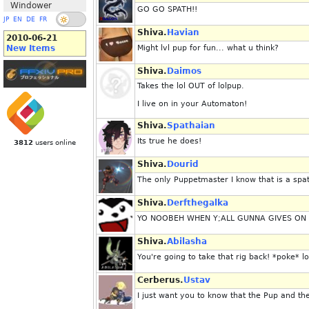
Windower
GO GO SPATH!!
JP
EN
DE
FR
Shiva.
Havian
2010-06-21
New Items
Might lvl pup for fun... what u think?
Shiva.
Daimos
Takes the lol OUT of lolpup.
I live on in your Automaton!
Shiva.
Spathaian
Its true he does!
3812
users online
Shiva.
Dourid
The only Puppetmaster I know that is a spat
Shiva.
Derfthegalka
YO NOOBEH WHEN Y;ALL GUNNA GIVES ON
Shiva.
Abilasha
You're going to take that rig back! *poke* lo
Cerberus.
Ustav
I just want you to know that the Pup and th