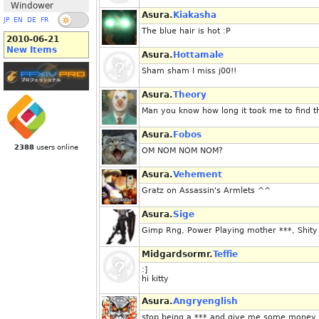
Windower
Asura.
Kiakasha
JP
EN
DE
FR
The blue hair is hot :P
2010-06-21
New Items
Asura.
Hottamale
Sham sham I miss j00!!
Asura.
Theory
Man you know how long it took me to find th
Asura.
Fobos
2388
users online
OM NOM NOM NOM?
Asura.
Vehement
Gratz on Assassin's Armlets ^^
Asura.
Sige
Gimp Rng, Power Playing mother ***, Shity
Midgardsormr.
Teffie
:]
hi kitty
Asura.
Angryenglish
stop being a *** and give me some money