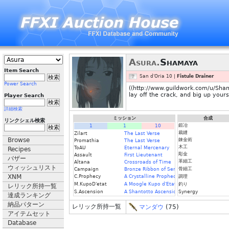
Asura.
Shamaya
Item Search
San d'Oria 10 |
Fistule Drainer
Power Search
((http://www.guildwork.com/u/Sham
lay off the crack, and big up yours
Player Search
詳細検索
ミッション
合成
リンクシェル検索
鍛冶
1
1
10
裁縫
Zilart
The Last Verse
Browse
錬金術
Promathia
The Last Verse
木工
ToAU
Eternal Mercenary
Recipes
彫金
Assault
First Lieutenant
バザー
革細工
Altana
Crossroads of Time
ウィッシュリスト
骨細工
Campaign
Bronze Ribbon of Service
XNM
C.Prophecy
A Crystalline Prophecy (Fin.)
調理
M.KupoD'etat
A Moogle Kupo d'Etat (Fin.)
釣り
レリック所持一覧
S.Ascension
A Shantotto Ascension (Fin)
Synergy
達成ランキング
納品パターン
レリック所持一覧
マンダウ
(75)
アイテムセット
Database