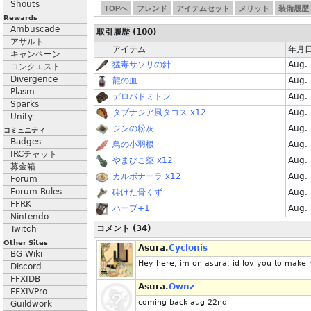
Shouts
TOPへ
フレンド
アイテムセット
メリット
装備履歴
Rewards
Ambuscade
取引履歴 (100)
アサルト
アイテム
年月
キャンペーン
猛毒サソリの針
Aug.
コンクエスト
Divergence
龍の血
Aug.
Plasm
デロバドミトン
Aug.
Sparks
タブナジア風タコス x12
Aug.
Unity
ジンの粉灰
Aug.
コミュニティ
Badges
鳥の小羽根
Aug.
IRCチャット
やまびこ薬 x12
Aug.
募金箱
カルボナーラ x12
Aug.
Forum
Forum Rules
砕けた骨くず
Aug.
FFRK
ハープ+1
Aug.
Nintendo
コメント (34)
Twitch
Other Sites
Asura.
Cyclonis
BG Wiki
Hey here, im on asura, id lov you to make m
Discord
FFXIDB
Asura.
Ownz
FFXIVPro
coming back aug 22nd
Guildwork