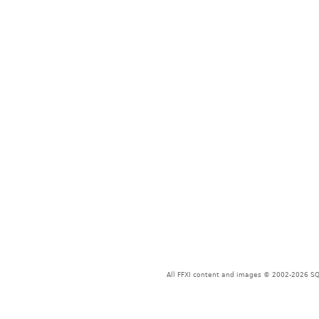
All FFXI content and images © 2002-2026 SQU