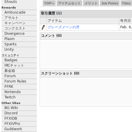
Shouts
TOPへ
アイテムセット
メリット
Job Points
Titles
Rewards
Ambuscade
取引履歴 (1)
アサルト
アイテム
年月日
キャンペーン
グレーズメーンの牙
Feb. 6
コンクエスト
Divergence
コメント (0)
Plasm
Sparks
Unity
コミュニティ
Badges
IRCチャット
募金箱
スクリーンショット (0)
Forum
Forum Rules
FFRK
Nintendo
Twitch
Other Sites
BG Wiki
Discord
FFXIDB
FFXIVPro
Guildwork