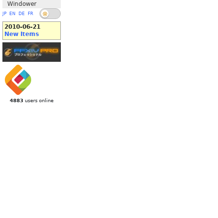
Windower
JP
EN
DE
FR
2010-06-21
New Items
4883
users online