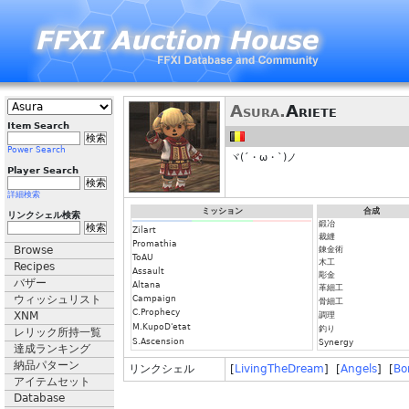
Asura.
Ariete
Item Search
Power Search
ヾ(´・ω・`)ノ
Player Search
詳細検索
ミッション
合成
リンクシェル検索
鍛冶
Zilart
裁縫
Promathia
Browse
錬金術
ToAU
木工
Recipes
Assault
彫金
バザー
Altana
革細工
ウィッシュリスト
Campaign
骨細工
C.Prophecy
XNM
調理
M.KupoD'etat
釣り
レリック所持一覧
S.Ascension
Synergy
達成ランキング
納品パターン
リンクシェル
[
LivingTheDream
] [
Angels
] [
Bo
アイテムセット
Database