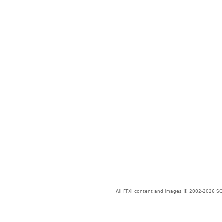
All FFXI content and images © 2002-2026 SQU