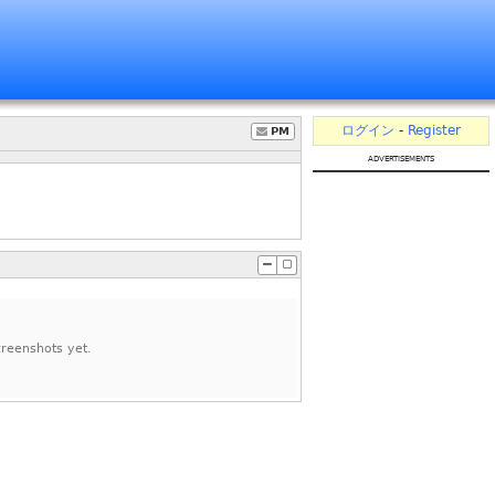
ログイン
-
Register
PM
advertisements
reenshots yet.