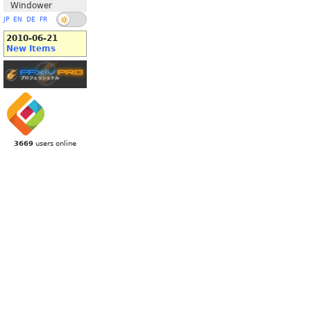
Windower
JP
EN
DE
FR
2010-06-21
New Items
3669
users online