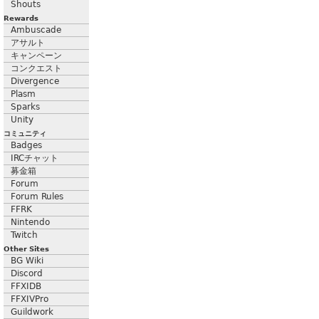
Shouts
Rewards
Ambuscade
アサルト
キャンペーン
コンクエスト
Divergence
Plasm
Sparks
Unity
コミュニティ
Badges
IRCチャット
募金箱
Forum
Forum Rules
FFRK
Nintendo
Twitch
Other Sites
BG Wiki
Discord
FFXIDB
FFXIVPro
Guildwork