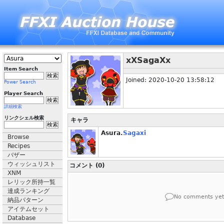
xXSagaXx
Item Search
Joined: 2020-10-20 13:58:12
Power Search
Player Search
詳細検索
リンクシェル検索
キャラ
Asura.
Sagaxi
Browse
Recipes
バザー
ウィッシュリスト
コメント (0)
XNM
レリック所持一覧
達成ランキング
No comments yet
納品パターン
アイテムセット
Database