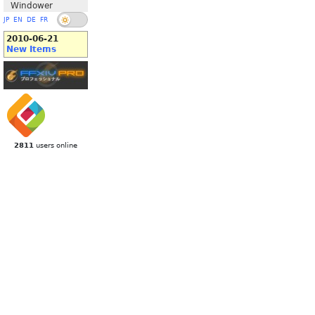
Windower
JP
EN
DE
FR
2010-06-21
New Items
2811
users online