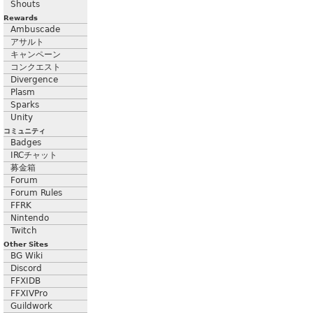
Shouts
Rewards
Ambuscade
アサルト
キャンペーン
コンクエスト
Divergence
Plasm
Sparks
Unity
コミュニティ
Badges
IRCチャット
募金箱
Forum
Forum Rules
FFRK
Nintendo
Twitch
Other Sites
BG Wiki
Discord
FFXIDB
FFXIVPro
Guildwork