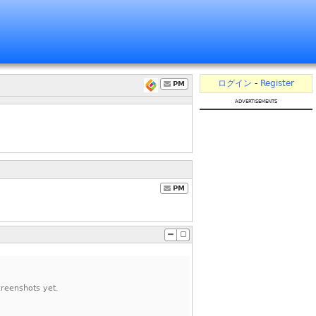
ログイン
-
Register
PM
advertisements
PM
reenshots yet.