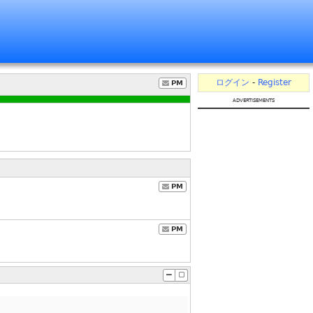
ログイン
-
Register
PM
advertisements
PM
PM