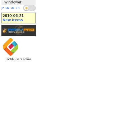
Windower
JP
EN
DE
FR
2010-06-21
New Items
3286
users online