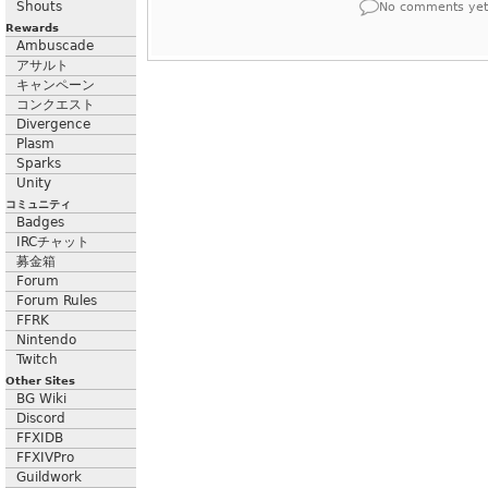
Shouts
No comments yet
Rewards
Ambuscade
アサルト
キャンペーン
コンクエスト
Divergence
Plasm
Sparks
Unity
コミュニティ
Badges
IRCチャット
募金箱
Forum
Forum Rules
FFRK
Nintendo
Twitch
Other Sites
BG Wiki
Discord
FFXIDB
FFXIVPro
Guildwork