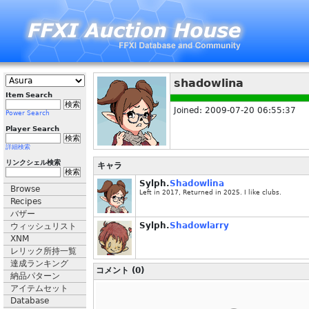
shadowlina
Item Search
Joined: 2009-07-20 06:55:37
Power Search
Player Search
詳細検索
リンクシェル検索
キャラ
Sylph.
Shadowlina
Browse
Left in 2017, Returned in 2025. I like clubs.
Recipes
バザー
Sylph.
Shadowlarry
ウィッシュリスト
XNM
レリック所持一覧
達成ランキング
コメント (0)
納品パターン
アイテムセット
Database