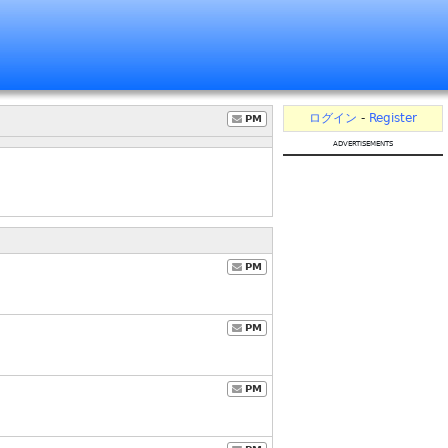
ログイン
-
Register
PM
advertisements
PM
PM
PM