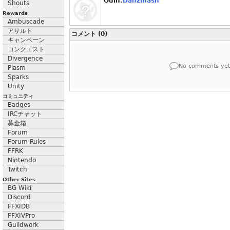
Odin.
Danzmash
Shouts
Rewards
Ambuscade
アサルト
コメント (0)
キャンペーン
コンクエスト
Divergence
No comments yet
Plasm
Sparks
Unity
コミュニティ
Badges
IRCチャット
募金箱
Forum
Forum Rules
FFRK
Nintendo
Twitch
Other Sites
BG Wiki
Discord
FFXIDB
FFXIVPro
Guildwork