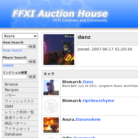
danz
Item Search
Joined: 2007-06-17 01:20:34
Power Search
Player Search
詳細検索
リンクシェル検索
キャラ
Bismarck.
Danz
Browse
Black Belt: July 14 2011. Longterm Goals: Annihilat
Recipes
バザー
Bismarck.
Optimusrhyme
ウィッシュリスト
XNM
レリック所持一覧
達成ランキング
Asura.
Danznukem
納品パターン
アイテムセット
Database