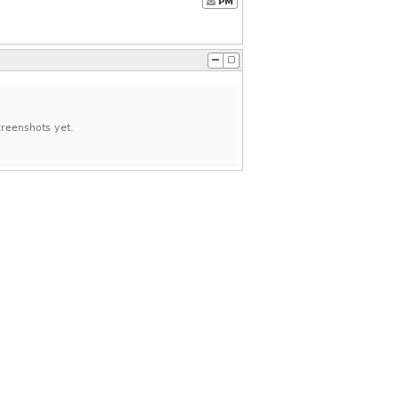
PM
reenshots yet.