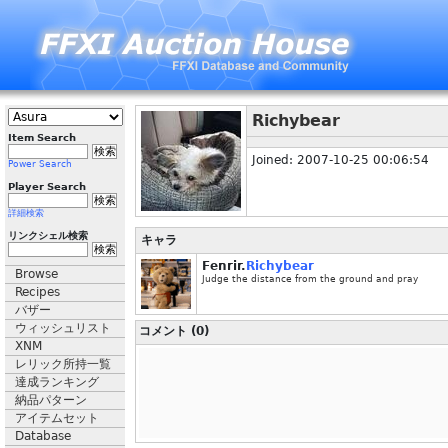
Richybear
Item Search
Joined: 2007-10-25 00:06:54
Power Search
Player Search
詳細検索
リンクシェル検索
キャラ
Fenrir.
Richybear
Browse
Judge the distance from the ground and pray
Recipes
バザー
ウィッシュリスト
コメント (0)
XNM
レリック所持一覧
達成ランキング
納品パターン
アイテムセット
Database