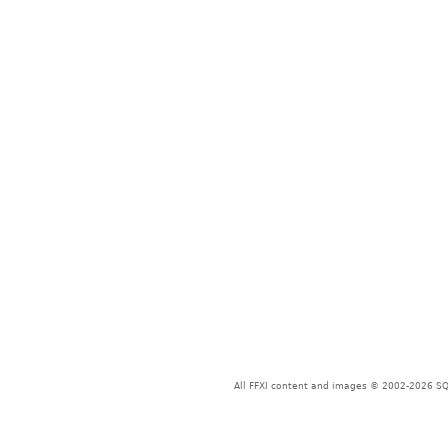
All FFXI content and images © 2002-2026 SQU