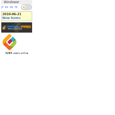
Windower
JP
EN
DE
FR
2010-06-21
New Items
3285
users online