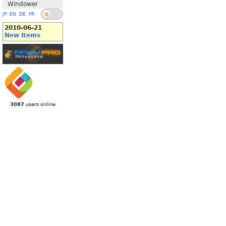
Windower
JP
EN
DE
FR
2010-06-21
New Items
3087
users online