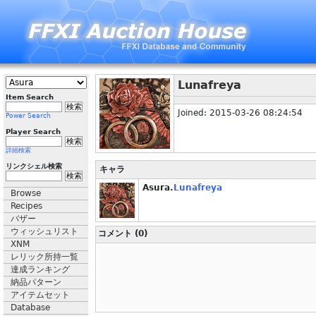
Lunafreya
Item Search
Joined: 2015-03-26 08:24:54
Power Search
Player Search
詳細検索
リンクシェル検索
キャラ
Asura.
Lunafreya
Browse
Recipes
バザー
ウィッシュリスト
コメント (0)
XNM
レリック所持一覧
達成ランキング
納品パターン
アイテムセット
Database