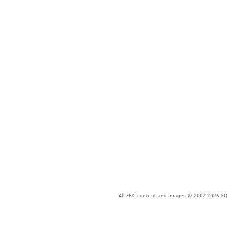
All FFXI content and images © 2002-2026 SQU