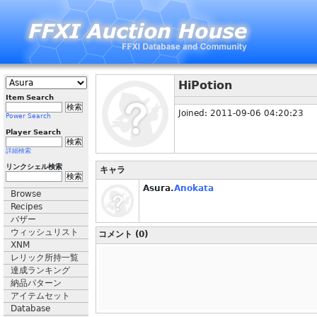
HiPotion
Item Search
Joined: 2011-09-06 04:20:23
Power Search
Player Search
詳細検索
リンクシェル検索
キャラ
Asura.
Anokata
Browse
Recipes
バザー
ウィッシュリスト
コメント (0)
XNM
レリック所持一覧
達成ランキング
納品パターン
アイテムセット
Database