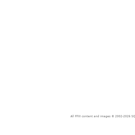
All FFXI content and images © 2002-2026 SQU