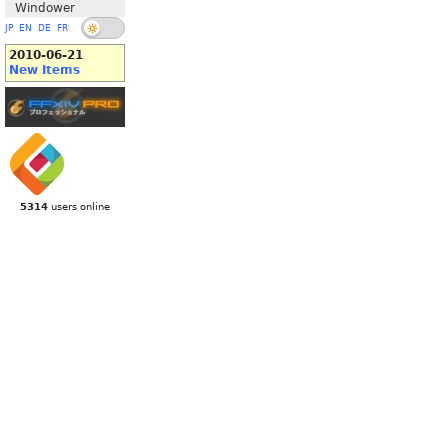
Windower
JP
EN
DE
FR
2010-06-21
New Items
5314
users online