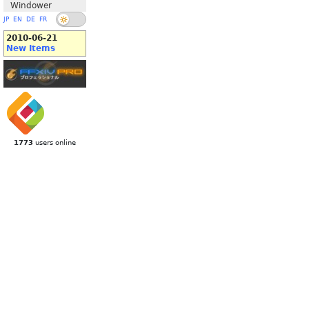
Windower
JP
EN
DE
FR
2010-06-21
New Items
1773
users online