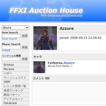
Azzure
Item Search
Joined: 2008-09-15 22:58:42
Power Search
Player Search
詳細検索
リンクシェル検索
キャラ
Cerberus.
Azzure
Browse
Azzure from Hades..!!
Recipes
バザー
ウィッシュリスト
コメント (0)
XNM
レリック所持一覧
達成ランキング
納品パターン
アイテムセット
Database