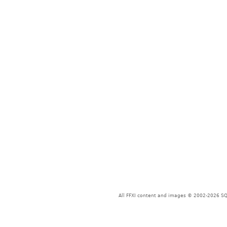
All FFXI content and images © 2002-2026 SQU