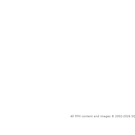
All FFXI content and images © 2002-2026 SQU