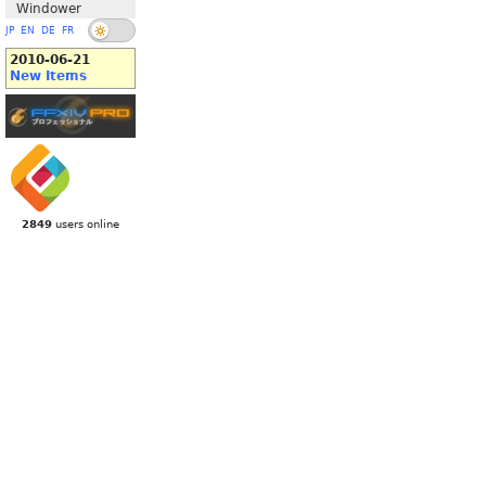
Windower
JP
EN
DE
FR
2010-06-21
New Items
2849
users online