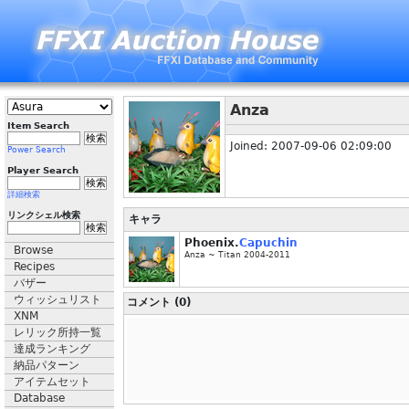
Anza
Item Search
Joined: 2007-09-06 02:09:00
Power Search
Player Search
詳細検索
リンクシェル検索
キャラ
Phoenix.
Capuchin
Browse
Anza ~ Titan 2004-2011
Recipes
バザー
ウィッシュリスト
コメント (0)
XNM
レリック所持一覧
達成ランキング
納品パターン
アイテムセット
Database