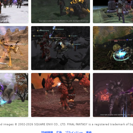
and images © 2002-2026 SQUARE ENIX CO., LTD. FINAL FANTASY is a registered trademark of Squ
詳細情報
-
広告
-
プライバシー
-
連絡