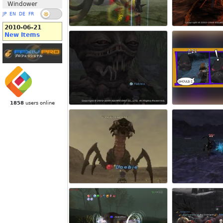
Windower
JP
EN
DE
FR
2010-06-21
New Items
1858
users online