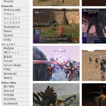
Shouts
Rewards
Ambuscade
アサルト
キャンペーン
コンクエスト
Divergence
Plasm
Sparks
Unity
コミュニティ
Badges
IRCチャット
募金箱
Forum
Forum Rules
FFRK
Nintendo
Twitch
Other Sites
BG Wiki
Discord
FFXIDB
FFXIVPro
Guildwork