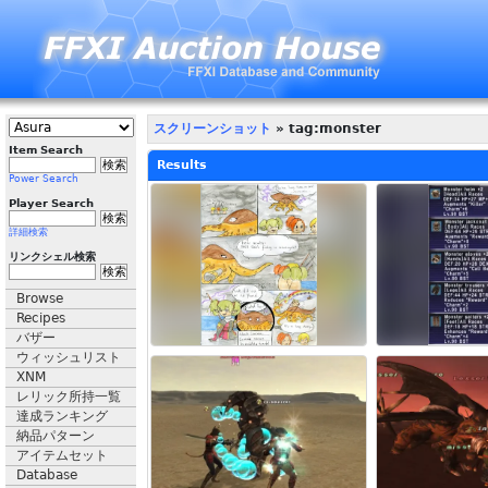
スクリーンショット
» tag:monster
Item Search
Results
Power Search
Player Search
詳細検索
リンクシェル検索
Browse
Recipes
バザー
ウィッシュリスト
XNM
レリック所持一覧
達成ランキング
納品パターン
アイテムセット
Database