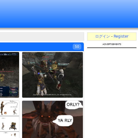
ログイン
-
Register
advertisements
50