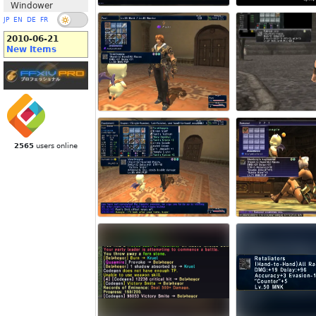
Windower
JP
EN
DE
FR
2010-06-21
New Items
2565
users online