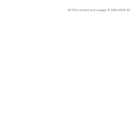
All FFXI content and images © 2002-2026 SQU