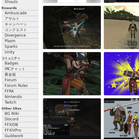
Shouts
Rewards
Ambuscade
アサルト
キャンペーン
コンクエスト
Divergence
Plasm
Sparks
Unity
コミュニティ
Badges
IRCチャット
募金箱
Forum
Forum Rules
FFRK
Nintendo
Twitch
Other Sites
BG Wiki
Discord
FFXIDB
FFXIVPro
Guildwork