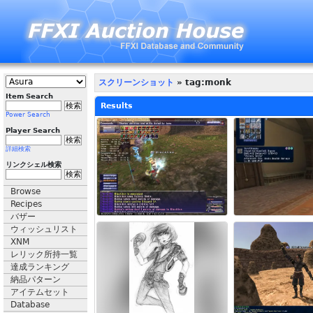
スクリーンショット
» tag:monk
Item Search
Results
Power Search
Player Search
詳細検索
リンクシェル検索
Browse
Recipes
バザー
ウィッシュリスト
XNM
レリック所持一覧
達成ランキング
納品パターン
アイテムセット
Database