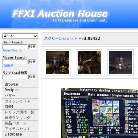
スクリーンショット
» id:82422
Item Search
Power Search
Player Search
詳細検索
リンクシェル検索
Browse
Recipes
バザー
ウィッシュリスト
XNM
レリック所持一覧
達成ランキング
納品パターン
アイテムセット
Database