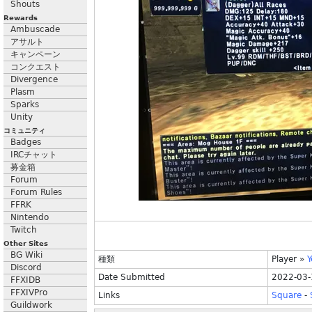
Shouts
Rewards
Ambuscade
アサルト
キャンペーン
コンクエスト
Divergence
Plasm
Sparks
Unity
コミュニティ
Badges
IRCチャット
募金箱
Forum
Forum Rules
FFRK
Nintendo
Twitch
Other Sites
BG Wiki
種類
Player
»
Y
Discord
Date Submitted
2022-03-
FFXIDB
FFXIVPro
Links
Square
-
Guildwork