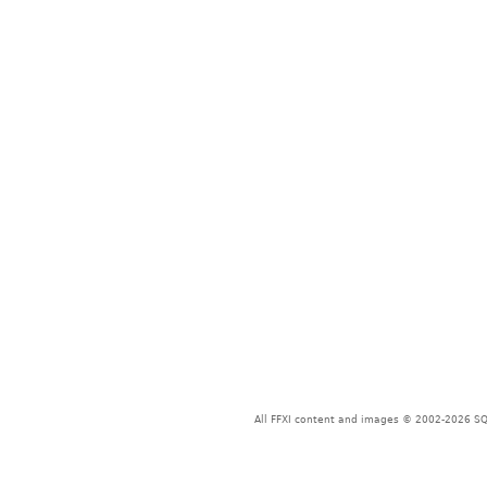
All FFXI content and images © 2002-2026 SQU