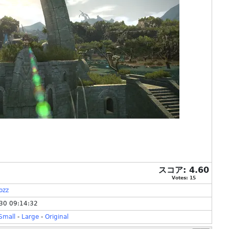
スコア:
4.60
Votes:
15
ozz
30 09:14:32
Small
-
Large
-
Original