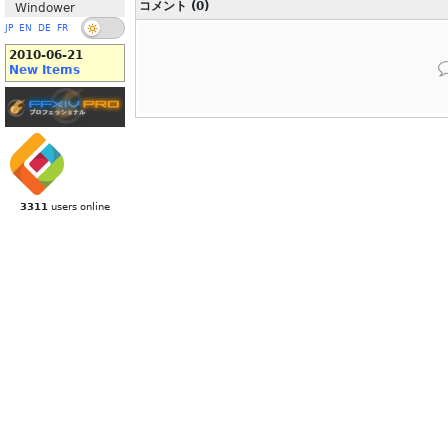
コメント (0)
Windower
JP
EN
DE
FR
2010-06-21
New Items
3311
users online