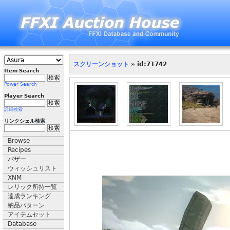
スクリーンショット
» id:71742
Item Search
Power Search
Player Search
詳細検索
リンクシェル検索
Browse
Recipes
バザー
ウィッシュリスト
XNM
レリック所持一覧
達成ランキング
納品パターン
アイテムセット
Database