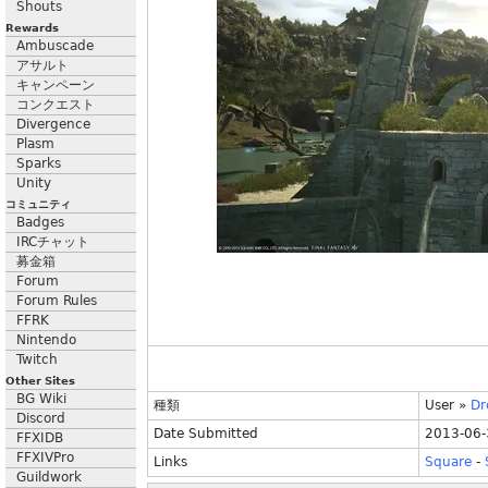
Shouts
Rewards
Ambuscade
アサルト
キャンペーン
コンクエスト
Divergence
Plasm
Sparks
Unity
コミュニティ
Badges
IRCチャット
募金箱
Forum
Forum Rules
FFRK
Nintendo
Twitch
Other Sites
BG Wiki
種類
User
»
Dr
Discord
Date Submitted
2013-06-
FFXIDB
FFXIVPro
Links
Square
-
Guildwork