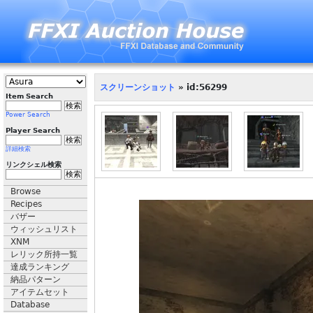
スクリーンショット
» id:56299
Item Search
Power Search
Player Search
詳細検索
リンクシェル検索
Browse
Recipes
バザー
ウィッシュリスト
XNM
レリック所持一覧
達成ランキング
納品パターン
アイテムセット
Database