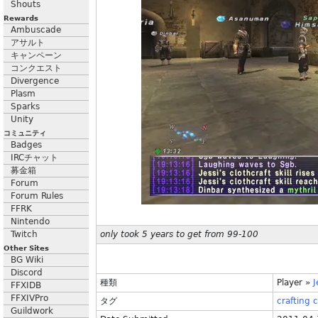
Shouts
Rewards
Ambuscade
アサルト
キャンペーン
コンクエスト
Divergence
Plasm
Sparks
Unity
コミュニティ
Badges
IRCチャット
募金箱
Forum
Forum Rules
FFRK
Nintendo
Twitch
only took 5 years to get from 99-100
Other Sites
BG Wiki
Discord
種類
Player
»
J
FFXIDB
FFXIVPro
タグ
crafting
c
Guildwork