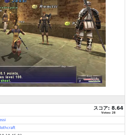
スコア:
8.64
Votes:
28
essi
lothcraft