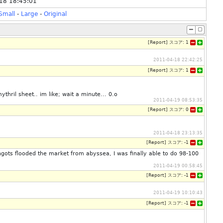
18 18:45:01
Small
-
Large
-
Original
[
Report
]
スコア:
1
2011-04-18 22:42:25
[
Report
]
スコア:
1
thril sheet.. im like; wait a minute... 0.o
2011-04-19 08:53:35
[
Report
]
スコア:
0
2011-04-18 23:13:35
[
Report
]
スコア:
-1
ngots flooded the market from abyssea, I was finally able to do 98-100
2011-04-19 00:58:45
[
Report
]
スコア:
-1
2011-04-19 10:10:43
[
Report
]
スコア:
-1