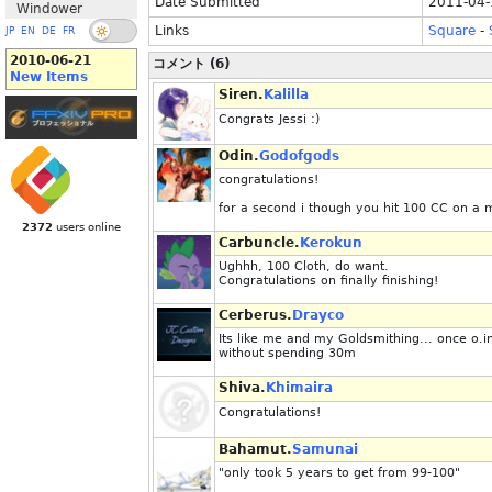
Date Submitted
2011-04-
Windower
Links
Square
-
JP
EN
DE
FR
2010-06-21
コメント (6)
New Items
Siren.
Kalilla
Congrats Jessi :)
Odin.
Godofgods
congratulations!
for a second i though you hit 100 CC on a my
2372
users online
Carbuncle.
Kerokun
Ughhh, 100 Cloth, do want.
Congratulations on finally finishing!
Cerberus.
Drayco
Its like me and my Goldsmithing... once o.i
without spending 30m
Shiva.
Khimaira
Congratulations!
Bahamut.
Samunai
"only took 5 years to get from 99-100"