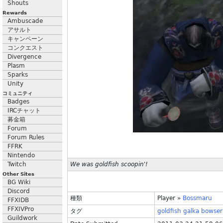
Shouts
Rewards
Ambuscade
アサルト
キャンペーン
コンクエスト
Divergence
Plasm
Sparks
Unity
コミュニティ
Badges
IRCチャット
募金箱
Forum
Forum Rules
FFRK
Nintendo
Twitch
We was goldfish scoopin'!
Other Sites
BG Wiki
Discord
種類
Player
»
Bossmaru
FFXIDB
FFXIVPro
タグ
goldfish
galka
bowser
Guildwork