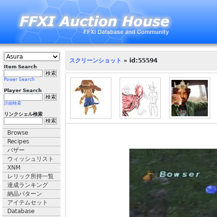
スクリーンショット
» id:55594
Item Search
Power Search
Player Search
詳細検索
リンクシェル検索
Browse
Recipes
バザー
ウィッシュリスト
XNM
レリック所持一覧
達成ランキング
納品パターン
アイテムセット
Database