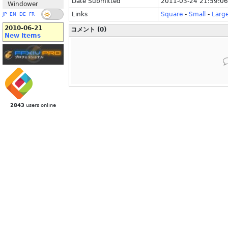
Date Submitted
2011-03-24 21:59:06
Windower
Links
Square
-
Small
-
Larg
JP
EN
DE
FR
2010-06-21
コメント (0)
New Items
2843
users online