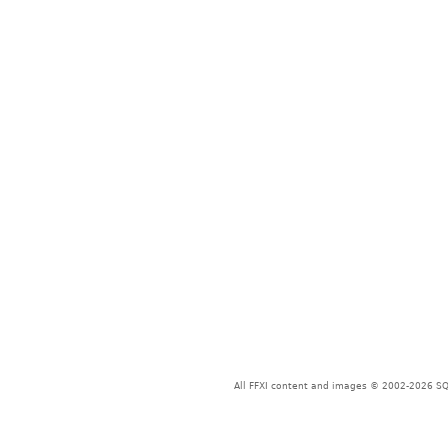
All FFXI content and images © 2002-2026 SQU