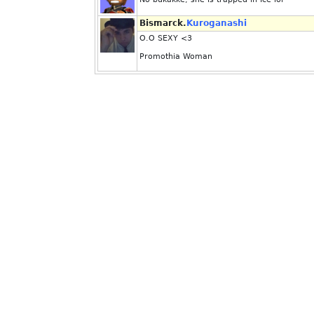
Bismarck.
Kuroganashi
O.O SEXY <3
Promothia Woman