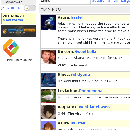
Links
Square
-
Small
-
Larg
Windower
JP
EN
DE
FR
コメント (7)
2010-06-21
Asura.
Israfel
New Items
/blush ><; I did not see the resemblance to Al
boredom and tinkering with ice effects in p
some point when I have the time to make 
There is a higher-res version and *fixed* ve
small bit in but shhhh e____e.... we won't t
Unicorn.
Sweetbella
Yus, yus, Altana resemblance for sure!
3441
users online
VERY pretty work!!!
Shiva.
Solidyuna
Oh wow thats really nice ^.^ i <3 it
Leviathan.
Phenomena
Is it just me or does it look like some buka
Ragnarok.
Twinbladehaseo
OMG! The virgin Mary
Asura.
Balufalu
No bukakke, she is trapped in Ice lol