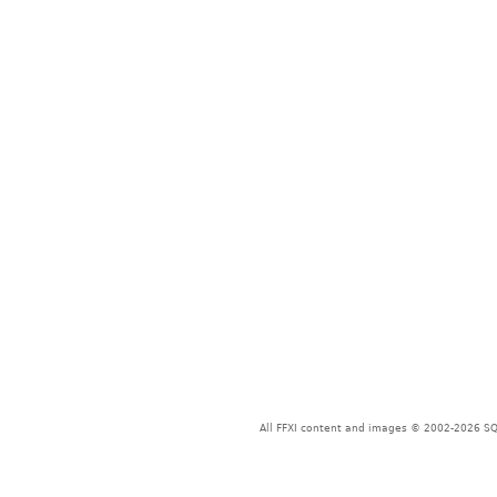
All FFXI content and images © 2002-2026 SQU