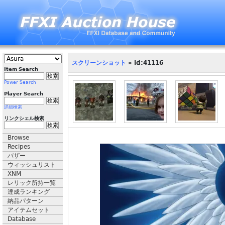
スクリーンショット
» id:41116
Item Search
Power Search
Player Search
詳細検索
リンクシェル検索
Browse
Recipes
バザー
ウィッシュリスト
XNM
レリック所持一覧
達成ランキング
納品パターン
アイテムセット
Database