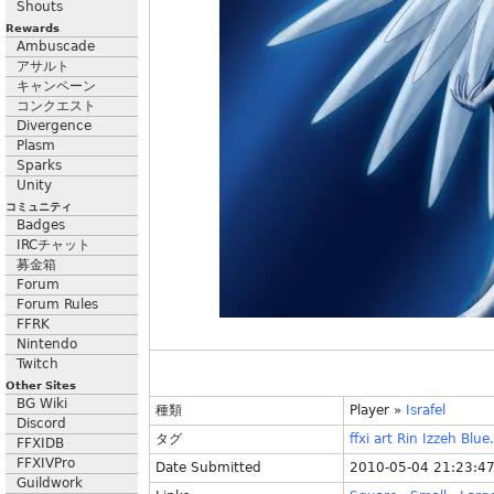
Shouts
Rewards
Ambuscade
アサルト
キャンペーン
コンクエスト
Divergence
Plasm
Sparks
Unity
コミュニティ
Badges
IRCチャット
募金箱
Forum
Forum Rules
FFRK
Nintendo
Twitch
Other Sites
BG Wiki
種類
Player
»
Israfel
Discord
タグ
ffxi
art
Rin
Izzeh
Blue.
FFXIDB
FFXIVPro
Date Submitted
2010-05-04 21:23:4
Guildwork