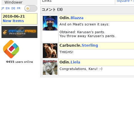
Links
Square
-
Windower
JP
EN
DE
FR
コメント (3)
2010-06-21
Odin.
Blazza
New Items
And on Maat's screen it says:
Obtained: Karusan's pants.
You throw away Karusan's pants.
Carbuncle.
Sterling
THIGHS!
4455
users online
Odin.
Liela
Congratulations, Karu! :-)