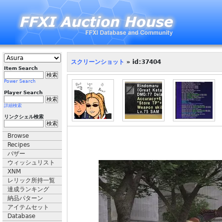
スクリーンショット
» id:37404
Item Search
Power Search
Player Search
詳細検索
リンクシェル検索
Browse
Recipes
バザー
ウィッシュリスト
XNM
レリック所持一覧
達成ランキング
納品パターン
アイテムセット
Database