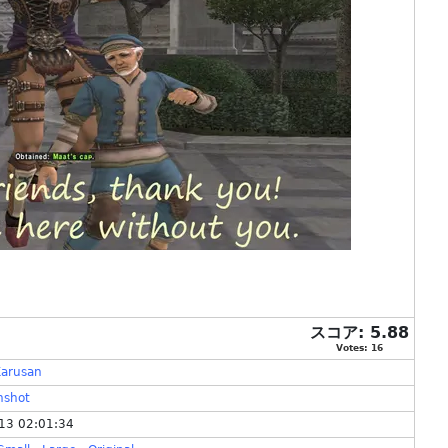
スコア:
5.88
Votes:
16
arusan
nshot
13 02:01:34