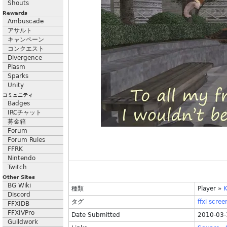
Shouts
Rewards
Ambuscade
アサルト
キャンペーン
コンクエスト
Divergence
Plasm
Sparks
Unity
コミュニティ
Badges
IRCチャット
募金箱
Forum
Forum Rules
FFRK
Nintendo
Twitch
Other Sites
BG Wiki
種類
Player
»
K
Discord
タグ
ffxi
scree
FFXIDB
FFXIVPro
Date Submitted
2010-03-
Guildwork