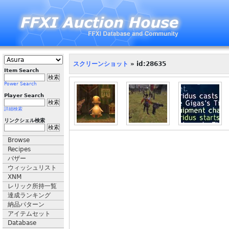
スクリーンショット
» id:28635
Item Search
Power Search
Player Search
詳細検索
リンクシェル検索
Browse
Recipes
バザー
ウィッシュリスト
XNM
レリック所持一覧
達成ランキング
納品パターン
アイテムセット
Database