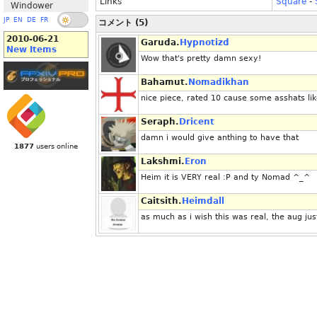
Links
Square
-
Windower
JP
EN
DE
FR
コメント (5)
2010-06-21
Garuda.
Hypnotizd
New Items
Wow that's pretty damn sexy!
Bahamut.
Nomadikhan
nice piece, rated 10 cause some asshats li
Seraph.
Dricent
damn i would give anthing to have that
1877
users online
Lakshmi.
Eron
Heim it is VERY real :P and ty Nomad ^_^
Caitsith.
Heimdall
as much as i wish this was real, the aug jus