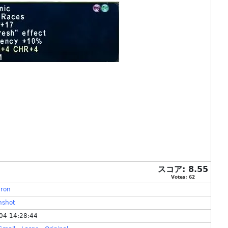
スコア:
8.55
Votes:
62
ron
nshot
04 14:28:44