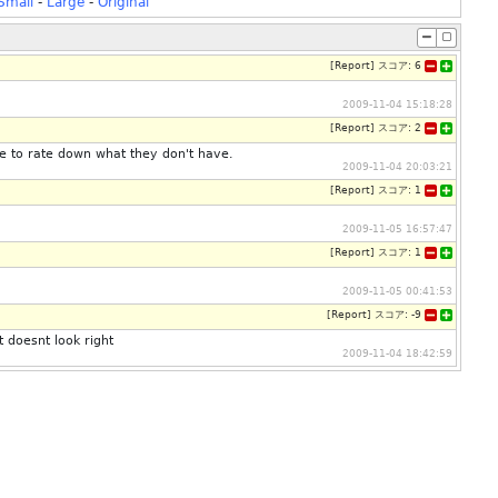
Small
-
Large
-
Original
[
Report
]
スコア:
6
2009-11-04 15:18:28
[
Report
]
スコア:
2
ke to rate down what they don't have.
2009-11-04 20:03:21
[
Report
]
スコア:
1
2009-11-05 16:57:47
[
Report
]
スコア:
1
2009-11-05 00:41:53
[
Report
]
スコア:
-9
t doesnt look right
2009-11-04 18:42:59