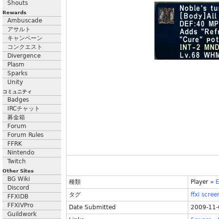
Shouts
Rewards
Ambuscade
アサルト
キャンペーン
コンクエスト
Divergence
Plasm
Sparks
Unity
コミュニティ
Badges
IRCチャット
募金箱
Forum
Forum Rules
FFRK
Nintendo
Twitch
Other Sites
BG Wiki
種類
Player
»
E
Discord
タグ
ffxi
scree
FFXIDB
FFXIVPro
Date Submitted
2009-11-
Guildwork