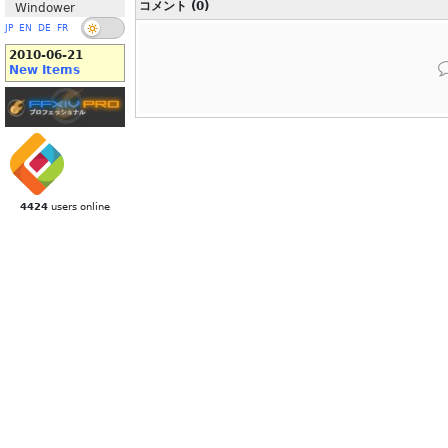
コメント (0)
Windower
JP
EN
DE
FR
2010-06-21
New Items
4424
users online