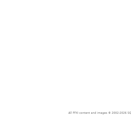
All FFXI content and images © 2002-2026 SQU