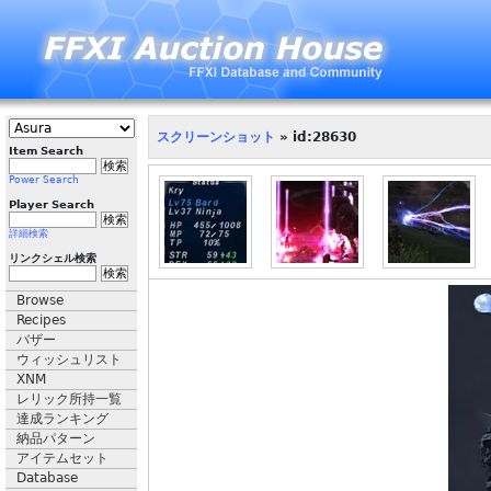
スクリーンショット
» id:28630
Item Search
Power Search
Player Search
詳細検索
リンクシェル検索
Browse
Recipes
バザー
ウィッシュリスト
XNM
レリック所持一覧
達成ランキング
納品パターン
アイテムセット
Database