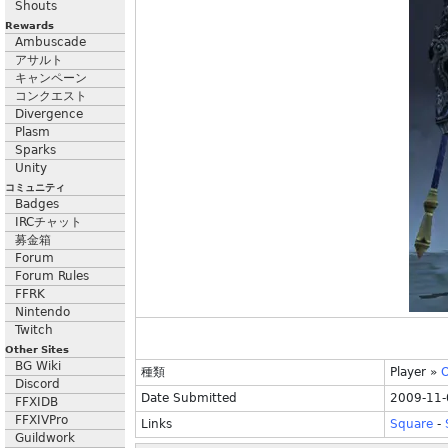
Shouts
Rewards
Ambuscade
アサルト
キャンペーン
コンクエスト
Divergence
Plasm
Sparks
Unity
コミュニティ
Badges
IRCチャット
募金箱
Forum
Forum Rules
FFRK
Nintendo
Twitch
Other Sites
BG Wiki
種類
Player
»
O
Discord
Date Submitted
2009-11-
FFXIDB
FFXIVPro
Links
Square
-
Guildwork