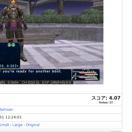
スコア:
4.07
Votes:
27
Mamoan
31 12:24:01
Small
-
Large
-
Original