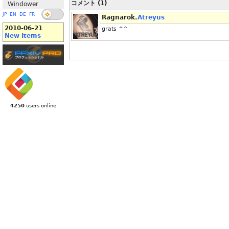
コメント (1)
Windower
JP
EN
DE
FR
Ragnarok.
Atreyus
2010-06-21
grats ^^
New Items
4250
users online