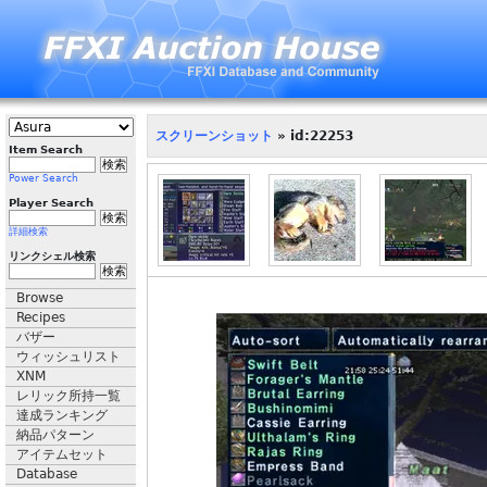
スクリーンショット
» id:22253
Item Search
Power Search
Player Search
詳細検索
リンクシェル検索
Browse
Recipes
バザー
ウィッシュリスト
XNM
レリック所持一覧
達成ランキング
納品パターン
アイテムセット
Database