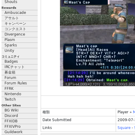
Shouts
Rewards
Ambuscade
アサルト
キャンペーン
コンクエスト
Divergence
Plasm
Sparks
Unity
コミュニティ
Badges
IRCチャット
募金箱
Forum
Forum Rules
FFRK
Nintendo
Twitch
Other Sites
BG Wiki
種類
Player
»
Discord
Date Submitted
2009-07-
FFXIDB
FFXIVPro
Links
Square
-
Guildwork