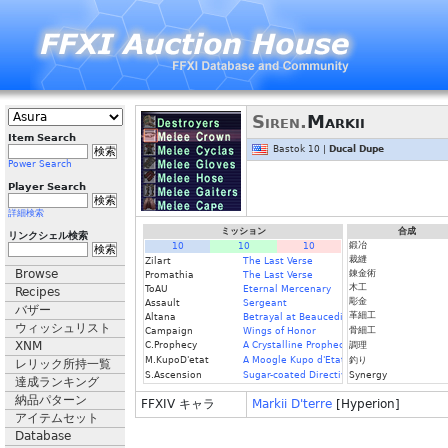
Siren.
Markii
Item Search
Bastok 10 |
Ducal Dupe
Power Search
Player Search
詳細検索
ミッション
合成
リンクシェル検索
鍛冶
10
10
10
裁縫
Zilart
The Last Verse
Browse
錬金術
Promathia
The Last Verse
木工
ToAU
Eternal Mercenary
Recipes
彫金
Assault
Sergeant
バザー
革細工
Altana
Betrayal at Beaucedine
ウィッシュリスト
骨細工
Campaign
Wings of Honor
XNM
C.Prophecy
A Crystalline Prophecy (Fin.)
調理
M.KupoD'etat
A Moogle Kupo d'Etat (Fin.)
釣り
レリック所持一覧
S.Ascension
Sugar-coated Directive
Synergy
達成ランキング
納品パターン
FFXIV キャラ
Markii D'terre
[Hyperion]
アイテムセット
Database