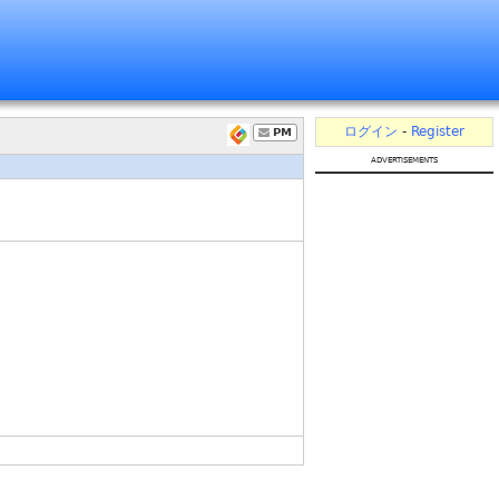
ログイン
-
Register
PM
advertisements