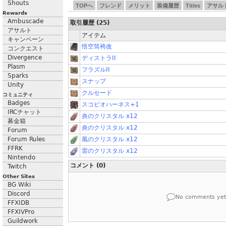
Shouts
TOPへ
フレンド
メリット
装備履歴
Titles
アサル
Rewards
Ambuscade
取引履歴 (25)
アサルト
アイテム
キャンペーン
悟空筒袴改
コンクエスト
Divergence
ディストラII
Plasm
フラズルII
Sparks
スナップ
Unity
クルセード
コミュニティ
Badges
スコピオハーネス+1
IRCチャット
炎のクリスタル x12
募金箱
炎のクリスタル x12
Forum
Forum Rules
風のクリスタル x12
FFRK
雷のクリスタル x12
Nintendo
コメント (0)
Twitch
Other Sites
BG Wiki
Discord
No comments yet
FFXIDB
FFXIVPro
Guildwork