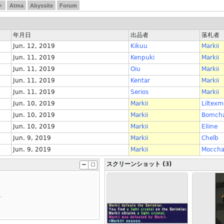
ト
Atma
Abyssite
Forum
年月日
出品者
落札者
Jun. 12, 2019
Kikuu
Markii
Jun. 11, 2019
Kenpuki
Markii
Jun. 11, 2019
Oiu
Markii
Jun. 11, 2019
Kentar
Markii
Jun. 11, 2019
Serios
Markii
Jun. 10, 2019
Markii
Liltex
Jun. 10, 2019
Markii
Bomch
Jun. 10, 2019
Markii
Eliine
Jun. 9, 2019
Markii
Chelb
Jun. 9, 2019
Markii
Mocch
スクリーンショット (3)
.