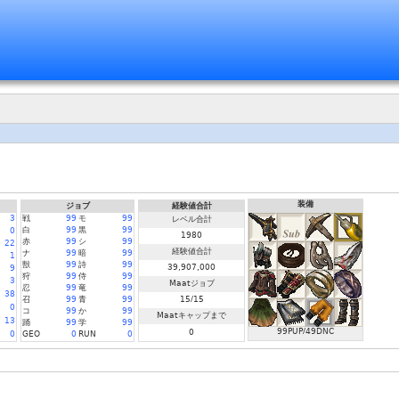
装備
ジョブ
経験値合計
3
戦
99
モ
99
レベル合計
白
99
黒
99
0
1980
赤
99
シ
99
22
経験値合計
ナ
99
暗
99
1
獣
99
詩
99
39,907,000
9
狩
99
侍
99
3
Maatジョブ
忍
99
竜
99
38
召
99
青
99
15/15
0
コ
99
か
99
Maatキャップまで
13
踊
99
学
99
99PUP/49DNC
0
0
GEO
0
RUN
0