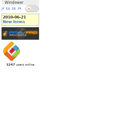
Windower
JP
EN
DE
FR
2010-06-21
New Items
3247
users online