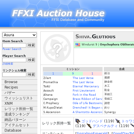
Shiva.
Glutious
Item Search
Windurst 9 |
Onychophora Obliterat
Power Search
Player Search
詳細検索
ミッション
合成
リンクシェル検索
鍛冶
1
9
1
裁縫
Zilart
The Last Verse
Browse
錬金術
Promathia
The Last Verse
木工
ToAU
Eternal Mercenary
Recipes
彫金
Assault
First Lieutenant
バザー
革細工
Altana
Fork in the Road
ウィッシュリスト
骨細工
Campaign
Brass Ribbon of Service
XNM
C.Prophecy
Ode of Life Bestowing
調理
M.KupoD'etat
Drenched! It Began with a Raindrop
釣り
レリック所持一覧
S.Ascension
A Shantotto Ascension (Fin)
Synergy
達成ランキング
納品パターン
ゴッドハンド
(119)
トゥワ
レリック所持一覧
アイテムセット
(119)
デスペナルティ
(119)
Database
リンクシェル
[
SpiralingEmerald
] [
GoodDayTo