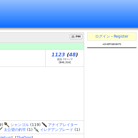
ログイン
-
Register
PM
advertisements
1123
(
48
)
総合 (サーバ)
[
846,316
]
9)
シャンゴル
(119)
アナイアレイター
太公望の釣竿
(1)
イレデアンブレード
(1)
bleSun
] [
TheDojo
]