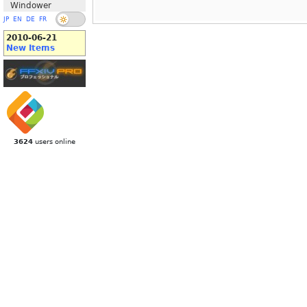
Windower
JP
EN
DE
FR
2010-06-21
New Items
3624
users online