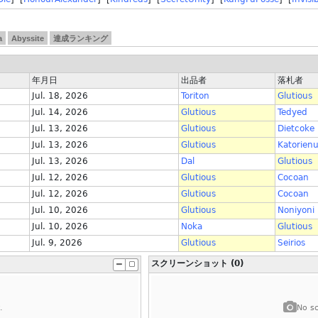
a
Abyssite
達成ランキング
年月日
出品者
落札者
Jul. 18, 2026
Toriton
Glutious
Jul. 14, 2026
Glutious
Tedyed
Jul. 13, 2026
Glutious
Dietcoke
Jul. 13, 2026
Glutious
Katorien
Jul. 13, 2026
Dal
Glutious
Jul. 12, 2026
Glutious
Cocoan
Jul. 12, 2026
Glutious
Cocoan
Jul. 10, 2026
Glutious
Noniyoni
Jul. 10, 2026
Noka
Glutious
Jul. 9, 2026
Glutious
Seirios
スクリーンショット (0)
.
No sc