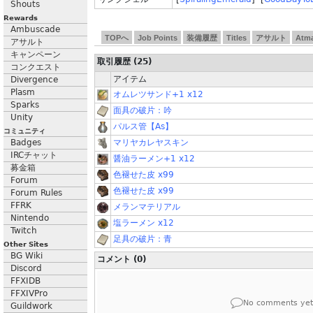
Shouts
Rewards
Ambuscade
TOPへ
Job Points
装備履歴
Titles
アサルト
Atm
アサルト
キャンペーン
取引履歴 (25)
コンクエスト
アイテム
Divergence
Plasm
オムレツサンド+1 x12
Sparks
面具の破片：吟
Unity
パルス管【As】
コミュニティ
Badges
マリヤカレヤスキン
IRCチャット
醤油ラーメン+1 x12
募金箱
色褪せた皮 x99
Forum
色褪せた皮 x99
Forum Rules
FFRK
メランマテリアル
Nintendo
塩ラーメン x12
Twitch
足具の破片：青
Other Sites
BG Wiki
コメント (0)
Discord
FFXIDB
FFXIVPro
No comments yet
Guildwork