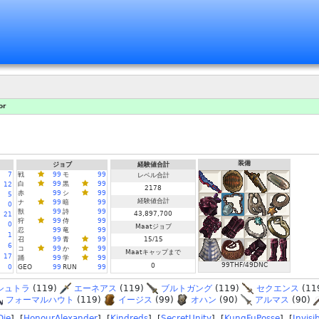
or
装備
ジョブ
経験値合計
7
戦
99
モ
99
レベル合計
白
99
黒
99
12
2178
赤
99
シ
99
5
経験値合計
ナ
99
暗
99
0
獣
99
詩
99
43,897,700
21
狩
99
侍
99
0
Maatジョブ
忍
99
竜
99
1
召
99
青
99
15/15
6
コ
99
か
99
Maatキャップまで
17
踊
99
学
99
99THF/49DNC
0
0
GEO
99
RUN
99
シュトラ
(119)
エーネアス
(119)
ブルトガング
(119)
セクエンス
(11
フォーマルハウト
(119)
イージス
(99)
オハン
(90)
アルマス
(90)
Die
] [
HonourAlexander
] [
Kindreds
] [
SecretUnity
] [
KungFuPosse
] [
Invisi