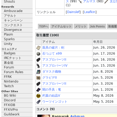
ス
(99)
アルマス
(90)
太公
Shouts
(1)
Rewards
Ambuscade
リンクシェル
[
Dainslef
] [
Leafkin
]
アサルト
キャンペーン
コンクエスト
TOPへ
アイテムセット
メリット
Job Points
装備履
Divergence
Plasm
取引履歴 (100)
Sparks
アイテム
年月日
Unity
面具の破片：剣
Jun. 26, 2026
コミュニティ
Badges
石つぶて x99
Jun. 17, 2026
IRCチャット
アスプロパーツII
Jun. 16, 2026
募金箱
アスプロパーツIV
Jun. 15, 2026
Forum
ダマスク織物
Jun. 8, 2026
Forum Rules
FFRK
グラビデII
Jun. 5, 2026
Nintendo
アスプロパーツII
Jun. 3, 2026
Twitch
闇の手具：竜
Jun. 1, 2026
Other Sites
BG Wiki
朽葉の結晶V
May. 8, 2026
Discord
ウーツインゴット
May. 5, 2026
FFXIDB
コメント (9)
FFXIVPro
Guildwork
Ragnarok.
Ashman