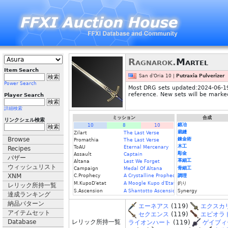
Ragnarok.
Martel
Item Search
San d'Oria 10 |
Putraxia Pulverizer
Power Search
Most DRG sets updated:2024-06-19
reference. New sets will be marke
Player Search
詳細検索
ミッション
合成
リンクシェル検索
鍛冶
10
8
10
裁縫
Zilart
The Last Verse
Browse
錬金術
Promathia
The Last Verse
木工
ToAU
Eternal Mercenary
Recipes
彫金
Assault
Captain
バザー
革細工
Altana
Lest We Forget
ウィッシュリスト
骨細工
Campaign
Medal Of Altana
XNM
C.Prophecy
A Crystalline Prophecy (Fin.)
調理
M.KupoD'etat
A Moogle Kupo d'Etat (Fin.)
釣り
レリック所持一覧
S.Ascension
A Shantotto Ascension (Fin)
Synergy
達成ランキング
納品パターン
エーネアス
(119)
エクスカ
アイテムセット
セクエンス
(119)
エピオラ
Database
レリック所持一覧
ライオンハート
(119)
ゲイブィ