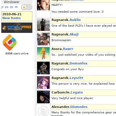
Windower
MARTY!
JP
EN
DE
FR
You needed some comment love :3
2010-06-21
New Items
Ragnarok.
Ruklin
One of the best PLD's I have ever played wi
Ragnarok.
Akuji
Bromosapien.
Asura.
Rawrr
3359
users online
So.. just watched your video of you soloing
Ragnarok.
Demonfox
Congrats on your Ryu
Ragnarok.
Leysritt
This person is very nice, he explained how
Carbuncle.
Legato
Very helpful and nice player.
Alexander.
Diomedes
Many thanks for the comprehensive gear sets
towards.