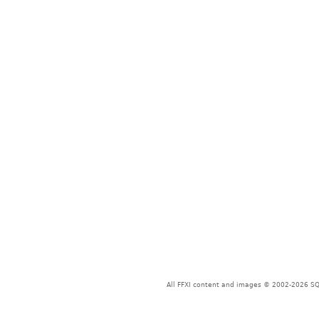
All FFXI content and images © 2002-2026 SQU