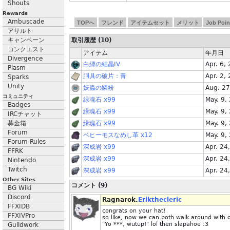
Shouts
Rewards
Ambuscade
TOPへ
フレンド
アイテムセット
メリット
Job Poin
アサルト
キャンペーン
取引履歴 (10)
コンクエスト
アイテム
年月日
Divergence
白縹の結晶IV
Apr. 6,
Plasm
胴具の破片：青
Apr. 2,
Sparks
Unity
妖蟲の鱗粉
Aug. 27
コミュニティ
緑魂石 x99
May. 9,
Badges
緑魂石 x99
May. 9,
IRCチャット
募金箱
緑魂石 x99
May. 9,
Forum
ベヒーモスなめし革 x12
May. 9,
Forum Rules
深成岩 x99
Apr. 24
FFRK
深成岩 x99
Apr. 24
Nintendo
Twitch
深成岩 x99
Apr. 24
Other Sites
コメント (9)
BG Wiki
Discord
Ragnarok.
Erikthecleric
FFXIDB
congrats on your hat!
FFXIVPro
so like, now we can both walk around with ou
"Yo ***, wutup!" lol then slapahoe :3
Guildwork