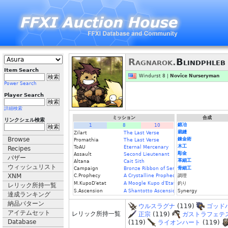
Ragnarok.
Blindphleb
Item Search
Windurst 8 |
Novice Nurseryman
Power Search
Player Search
詳細検索
ミッション
合成
リンクシェル検索
鍛冶
1
8
10
裁縫
Zilart
The Last Verse
Browse
錬金術
Promathia
The Last Verse
木工
ToAU
Eternal Mercenary
Recipes
彫金
Assault
Second Lieutenant
バザー
革細工
Altana
Cait Sith
ウィッシュリスト
骨細工
Campaign
Bronze Ribbon of Service
XNM
C.Prophecy
A Crystalline Prophecy (Fin.)
調理
M.KupoD'etat
A Moogle Kupo d'Etat (Fin.)
釣り
レリック所持一覧
S.Ascension
A Shantotto Ascension (Fin)
Synergy
達成ランキング
納品パターン
ウルスラグナ
(119)
ゴッド
アイテムセット
レリック所持一覧
正宗
(119)
ガストラフェテ
Database
(119)
ライオンハート
(119)