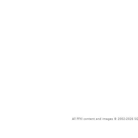
All FFXI content and images © 2002-2026 SQU