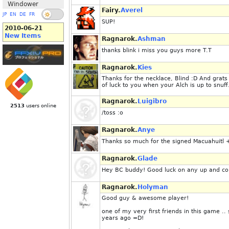
Windower
Fairy.
Averel
JP
EN
DE
FR
SUP!
2010-06-21
New Items
Ragnarok.
Ashman
thanks blink i miss you guys more T.T
Ragnarok.
Kies
Thanks for the necklace, Blind :D And grats
of luck to you when your Alch is up to snuff
Ragnarok.
Luigibro
2513
users online
/toss :o
Ragnarok.
Anye
Thanks so much for the signed Macuahuitl 
Ragnarok.
Glade
Hey BC buddy! Good luck on any up and com
Ragnarok.
Holyman
Good guy & awesome player!
one of my very first friends in this game 
years ago =D!