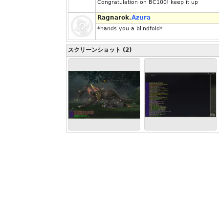
Congratulation on BC100! keep it up
Ragnarok.
Azura
*hands you a blindfold*
スクリーンショット (2)