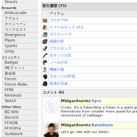
Shouts
取引履歴 (75)
Rewards
Ambuscade
アイテム
アサルト
プロテアIV
キャンペーン
クァールサンド x12
コンクエスト
ガラティーア
Divergence
Plasm
臙脂の肝
Sparks
ブラスタンク
Unity
大サソリの爪
コミュニティ
Badges
ノールの爪
IRCチャット
機敏の薬
募金箱
大サソリの甲殻
Forum
黒虎の毛皮
Forum Rules
FFRK
コメント (6)
Nintendo
Twitch
Midgardsormr.
Syco
Other Sites
Cricky, It's a fubes!Now a fubes is a giant 
themselves from smaller more powerful pre
BG Wiki
reminiscent of cabbage!
Discord
FFXIDB
Midgardsormr.
Katashuro
FFXIVPro
Let's go ride with our bikes!
Guildwork