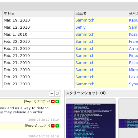
年月日
出品者
落札
Mar. 19, 2010
Sammitch
Kabu
Mar. 12, 2010
Sefily
Sam
Mar. 1, 2010
Sammitch
Koza
Feb. 22, 2010
Sammitch
Fran
Feb. 21, 2010
Sammitch
Arrin
Feb. 21, 2010
Sammitch
Pino
Feb. 21, 2010
Sammitch
Eis
Feb. 21, 2010
Sammitch
Mimo
Feb. 21, 2010
Sammitch
Laku
Feb. 21, 2010
Sammitch
Syo
スクリーンショット (4)
[
Report
]
スコア:
-3
galak and as a way to defend
y they release an order
2009-03-28 10:44:10
[
Report
]
スコア:
0
2009-04-12 08:36:16