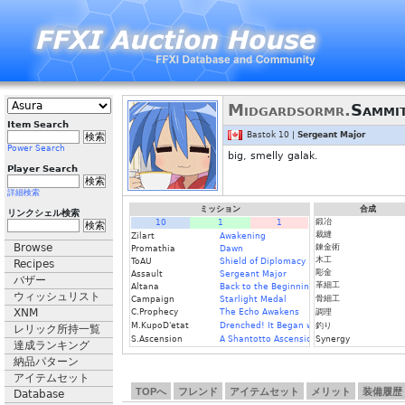
Midgardsormr.
Sammi
Item Search
Bastok 10 |
Sergeant Major
Power Search
big, smelly galak.
Player Search
詳細検索
ミッション
合成
リンクシェル検索
鍛冶
10
1
1
裁縫
Zilart
Awakening
Browse
錬金術
Promathia
Dawn
木工
ToAU
Shield of Diplomacy
Recipes
彫金
Assault
Sergeant Major
バザー
革細工
Altana
Back to the Beginning
ウィッシュリスト
骨細工
Campaign
Starlight Medal
XNM
C.Prophecy
The Echo Awakens
調理
M.KupoD'etat
Drenched! It Began with a Raindrop
釣り
レリック所持一覧
S.Ascension
A Shantotto Ascension
Synergy
達成ランキング
納品パターン
アイテムセット
TOPへ
フレンド
アイテムセット
メリット
装備履歴
Database