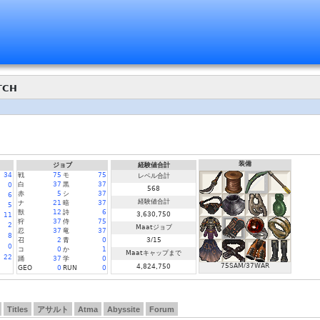
tch
装備
ジョブ
経験値合計
34
戦
75
モ
75
レベル合計
白
37
黒
37
0
568
赤
5
シ
37
6
経験値合計
ナ
21
暗
37
5
獣
12
詩
6
3,630,750
11
狩
37
侍
75
2
Maatジョブ
忍
37
竜
37
8
召
2
青
0
3/15
0
コ
0
か
1
Maatキャップまで
22
踊
37
学
0
75SAM/37WAR
4,824,750
GEO
0
RUN
0
Titles
アサルト
Atma
Abyssite
Forum