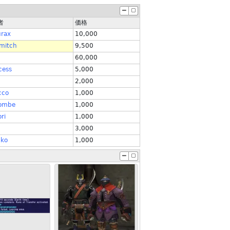
者
価格
rax
10,000
mitch
9,500
60,000
cess
5,000
2,000
cco
1,000
bombe
1,000
ri
1,000
3,000
uko
1,000