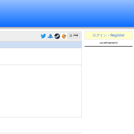
ログイン
-
Register
PM
advertisements