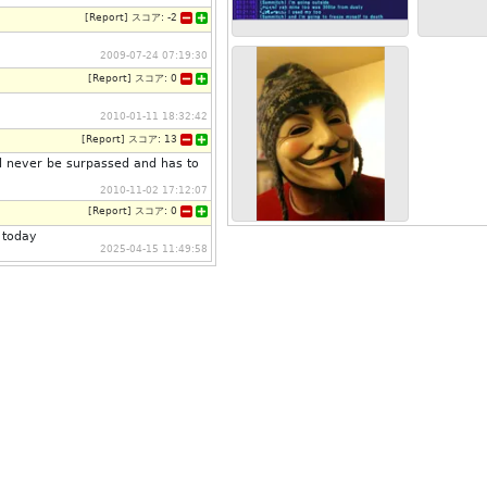
[
Report
]
スコア:
-2
2009-07-24 07:19:30
[
Report
]
スコア:
0
2010-01-11 18:32:42
[
Report
]
スコア:
13
l never be surpassed and has to
2010-11-02 17:12:07
[
Report
]
スコア:
0
 today
2025-04-15 11:49:58