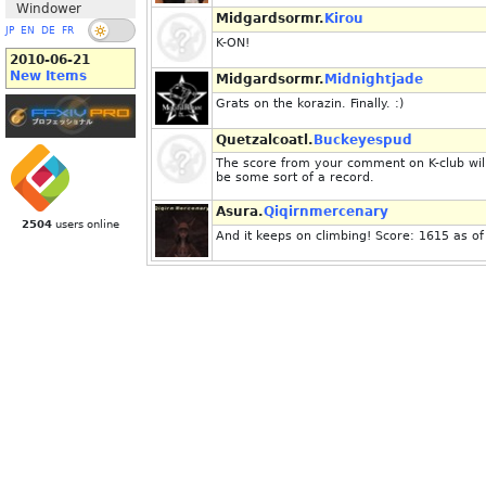
Windower
Midgardsormr.
Kirou
JP
EN
DE
FR
K-ON!
2010-06-21
New Items
Midgardsormr.
Midnightjade
Grats on the korazin. Finally. :)
Quetzalcoatl.
Buckeyespud
The score from your comment on K-club wil
be some sort of a record.
Asura.
Qiqirnmercenary
2504
users online
And it keeps on climbing! Score: 1615 as of