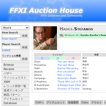
Hades.
Stefanos
Item Search
Windurst 10 |
Karaha-Baruha's Rese
Power Search
Player Search
詳細検索
ミッション
合成
リンクシェル検索
鍛冶
8
10
10
裁縫
Zilart
The Last Verse
Browse
錬金術
Promathia
The Last Verse
木工
ToAU
Eternal Mercenary
Recipes
彫金
Assault
First Lieutenant
バザー
革細工
Altana
Fate in Haze
ウィッシュリスト
骨細工
Campaign
Moonlight Medal
XNM
C.Prophecy
Those Who Lurk in Shadows (II)
調理
M.KupoD'etat
A Moogle Kupo d'Etat (Fin.)
釣り
レリック所持一覧
S.Ascension
Fountain of Trouble
Synergy
達成ランキング
納品パターン
アイテムセット
TOPへ
アイテムセット
装備履歴
Titles
アサルト
Database