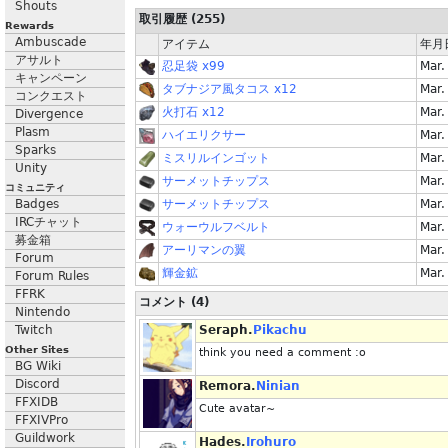
Shouts
取引履歴 (255)
Rewards
Ambuscade
アイテム
年月
アサルト
忍足袋 x99
Mar.
キャンペーン
タブナジア風タコス x12
Mar.
コンクエスト
火打石 x12
Mar.
Divergence
Plasm
ハイエリクサー
Mar.
Sparks
ミスリルインゴット
Mar.
Unity
サーメットチップス
Mar.
コミュニティ
Badges
サーメットチップス
Mar.
IRCチャット
ウォーウルフベルト
Mar.
募金箱
アーリマンの翼
Mar.
Forum
輝金鉱
Mar.
Forum Rules
FFRK
コメント (4)
Nintendo
Twitch
Seraph.
Pikachu
Other Sites
think you need a comment :o
BG Wiki
Discord
Remora.
Ninian
FFXIDB
Cute avatar~
FFXIVPro
Guildwork
Hades.
Irohuro