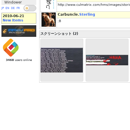
Windower
http://www.culmatrix.com/hms/images/stori
JP
EN
DE
FR
Carbuncle.
Sterling
2010-06-21
New Items
;B
スクリーンショット (2)
3468
users online