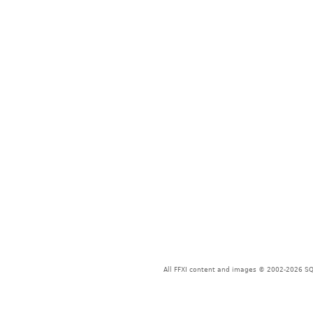
All FFXI content and images © 2002-2026 SQU