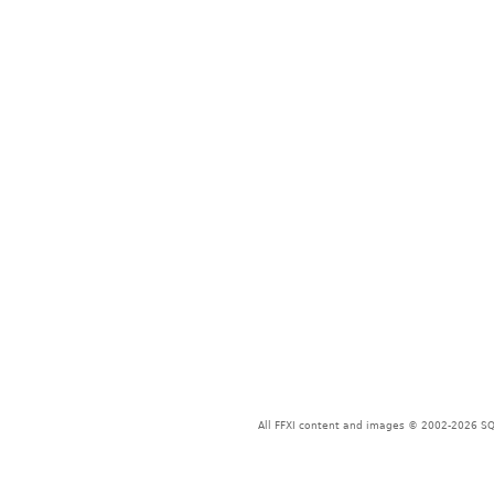
All FFXI content and images © 2002-2026 SQU