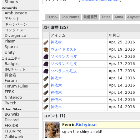
Shouts
Rewards
Ambuscade
TOPへ
Job Points
装備履歴
Titles
Atma
Abyssit
アサルト
キャンペーン
取引履歴 (25)
コンクエスト
アイテム
年月日
Divergence
Plasm
神依材
Apr. 25, 2016
Sparks
ヴォイドダスト
Apr. 19, 2016
Unity
ソベランの毛皮
Apr. 17, 2016
コミュニティ
Badges
ソベランの毛皮
Apr. 17, 2016
IRCチャット
ソベランの毛皮
Apr. 17, 2016
募金箱
神依木
Apr. 14, 2016
Forum
神依木
Apr. 14, 2016
Forum Rules
FFRK
神依木
Apr. 14, 2016
Nintendo
神依木
Apr. 14, 2016
Twitch
神依木
Apr. 14, 2016
Other Sites
BG Wiki
コメント (1)
Discord
Fenrir.
Richybear
FFXIDB
FFXIVPro
cg on the shiny shield!
Guildwork