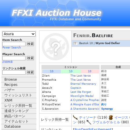
Fenrir.
Baelfire
Item Search
Bastok 10 |
Wyrm God Defier
Power Search
Player Search
詳細検索
ミッション
合成
リンクシェル検索
鍛冶
10
10
10
裁縫
Zilart
The Last Verse
Browse
錬金術
Promathia
The Last Verse
木工
ToAU
Eternal Mercenary
Recipes
彫金
Assault
Captain
バザー
革細工
Altana
Lest We Forget
ウィッシュリスト
骨細工
Campaign
Moonlight Medal
XNM
C.Prophecy
A Crystalline Prophecy (Fin.)
調理
M.KupoD'etat
A Moogle Kupo d'Etat (Fin.)
釣り
レリック所持一覧
S.Ascension
A Shantotto Ascension (Fin)
Synergy
達成ランキング
納品パターン
ティソーナ
(119)
イージス
レリック所持一覧
アイテムセット
ン
(85)
フヴェルゲルミル
(80)
Database
リンクシェル
[
FunDeathExcitement
]