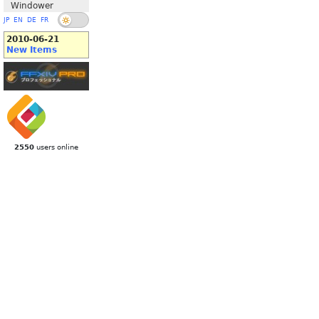
Windower
JP
EN
DE
FR
2010-06-21
New Items
2550
users online