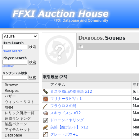
Diabolos.
Sounds
Item Search
Power Search
Player Search
詳細検索
リンクシェル検索
取引履歴 (25)
アイテム
年
Browse
Recipes
ミスラ風山の幸串焼 x12
Jul
バザー
マリナーラピザ+1
Mar
ウィッシュリスト
フラウロスの髭
Mar
XNM
レリック所持一覧
スキッドスシ x12
Mar
達成ランキング
ドローンイヤリング
Mar
納品パターン
矢筒【酸ボルト】 x12
Mar
アイテムセット
グレートボウ+1
Mar
Database