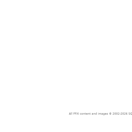
All FFXI content and images © 2002-2026 SQU