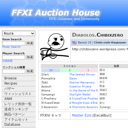
Diabolos.
Chibixzero
Item Search
Bastok 10 |
Cirein-croin Harpooner
Power Search
http://chibixzero.wordpress.co
Player Search
詳細検索
ミッション
合成
リンクシェル検索
鍛冶
10
3
1
裁縫
Zilart
The Sealed Shrine
Browse
錬金術
Promathia
Dawn
木工
ToAU
Eternal Mercenary
Recipes
彫金
Assault
Superior Private
バザー
革細工
Altana
In the Name of the Father
ウィッシュリスト
骨細工
Campaign
Starlight Medal
XNM
C.Prophecy
A Crystalline Prophecy (Fin.)
調理
M.KupoD'etat
A Moogle Kupo d'Etat
釣り
レリック所持一覧
S.Ascension
A Shantotto Ascension
Synergy
達成ランキング
納品パターン
FFXIV キャラ
Master Ezio
[Excalibur]
アイテムセット
Database