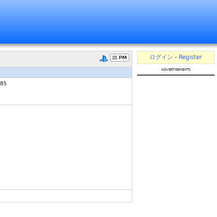
ログイン
-
Register
PM
advertisements
685