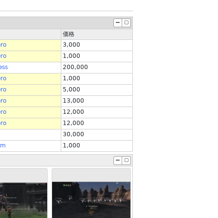
価格
ero
3,000
ero
1,000
ess
200,000
ero
1,000
ero
5,000
ero
13,000
ero
12,000
ero
12,000
30,000
am
1,000