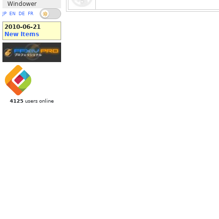
Windower
JP
EN
DE
FR
2010-06-21
New Items
4125
users online