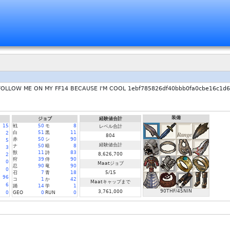
m/ FOLLOW ME ON MY FF14 BECAUSE I'M COOL 1ebf785826df40bbb0fa0cbe16c1d
装備
ジョブ
経験値合計
15
戦
50
モ
8
レベル合計
白
51
黒
11
2
804
赤
50
シ
90
5
経験値合計
ナ
50
暗
8
3
獣
11
詩
83
8,626,700
2
狩
39
侍
90
0
Maatジョブ
忍
90
竜
90
0
召
7
青
18
5/15
96
コ
1
か
42
Maatキャップまで
6
踊
14
学
1
90THF/45NIN
3,761,000
0
GEO
0
RUN
0