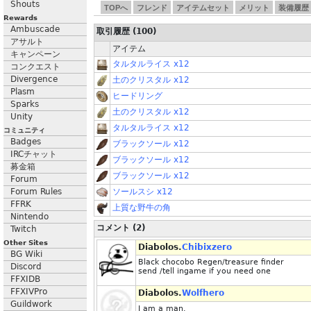
Shouts
TOPへ
フレンド
アイテムセット
メリット
装備履歴
Rewards
Ambuscade
取引履歴 (100)
アサルト
アイテム
キャンペーン
タルタルライス x12
コンクエスト
Divergence
土のクリスタル x12
Plasm
ヒードリング
Sparks
土のクリスタル x12
Unity
タルタルライス x12
コミュニティ
Badges
ブラックソール x12
IRCチャット
ブラックソール x12
募金箱
ブラックソール x12
Forum
Forum Rules
ソールスシ x12
FFRK
上質な野牛の角
Nintendo
コメント (2)
Twitch
Other Sites
Diabolos.
Chibixzero
BG Wiki
Black chocobo Regen/treasure finder
Discord
send /tell ingame if you need one
FFXIDB
FFXIVPro
Diabolos.
Wolfhero
Guildwork
I am a man.