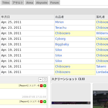
Titles
アサルト
Atma
Abyssite
Forum
年月日
出品者
落札者
Apr. 25, 2011
Mirion
Chibixz
Apr. 23, 2011
Terachu
Chibixz
Apr. 19, 2011
Chibixzero
Wildern
Apr. 19, 2011
Cyborg
Chibixz
Apr. 19, 2011
Biggbaby
Chibixz
Apr. 19, 2011
Silox
Chibixz
Apr. 19, 2011
Silox
Chibixz
Apr. 19, 2011
Silox
Chibixz
Apr. 16, 2011
Chibixzero
Takemi
Apr. 16, 2011
Chibixzero
Lordad
スクリーンショット (13)
[
Report
]
スコア:
-6
2008-07-05 17:21:03
[
Report
]
スコア:
0