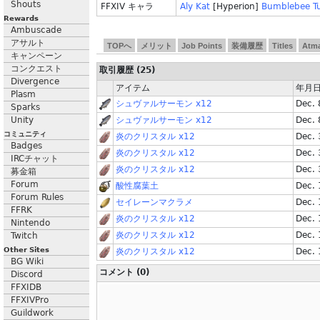
Shouts
FFXIV キャラ
Aly Kat
[Hyperion]
Bumblebee T
Rewards
Ambuscade
アサルト
TOPへ
メリット
Job Points
装備履歴
Titles
Atm
キャンペーン
コンクエスト
取引履歴 (25)
Divergence
アイテム
年月
Plasm
シュヴァルサーモン x12
Dec. 
Sparks
Unity
シュヴァルサーモン x12
Dec. 
コミュニティ
炎のクリスタル x12
Dec. 
Badges
炎のクリスタル x12
Dec. 
IRCチャット
炎のクリスタル x12
Dec. 
募金箱
Forum
酸性腐葉土
Dec. 
Forum Rules
セイレーンマクラメ
Dec. 
FFRK
炎のクリスタル x12
Dec. 
Nintendo
炎のクリスタル x12
Dec. 
Twitch
Other Sites
炎のクリスタル x12
Dec. 
BG Wiki
コメント (0)
Discord
FFXIDB
FFXIVPro
Guildwork