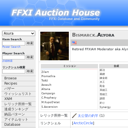
Bismarck.
Alyora
Item Search
Power Search
Retired FFXIAH Moderator aka Alyr
Player Search
詳細検索
ミッション
合成
リンクシェル検索
鍛冶
Zilart
裁縫
Promathia
Browse
錬金術
ToAU
木工
Recipes
Assault
彫金
バザー
Altana
革細工
ウィッシュリスト
Campaign
骨細工
C.Prophecy
XNM
調理
M.KupoD'etat
釣り
レリック所持一覧
S.Ascension
Synergy
達成ランキング
納品パターン
レリック所持一覧
太公望の釣竿
(1)
アイテムセット
リンクシェル
[
ArcticCircle
]
Database