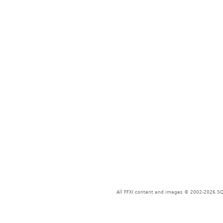
All FFXI content and images © 2002-2026 SQU