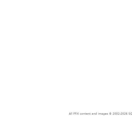
All FFXI content and images © 2002-2026 SQU