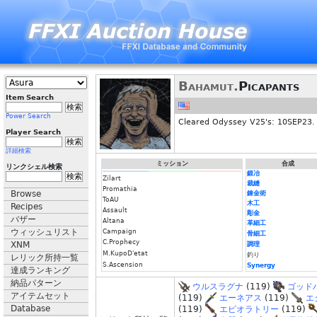
Bahamut.
Picapants
Item Search
Power Search
Cleared Odyssey V25's: 10SEP23.
Player Search
詳細検索
ミッション
合成
リンクシェル検索
鍛冶
Zilart
裁縫
Promathia
Browse
錬金術
ToAU
木工
Recipes
Assault
彫金
バザー
Altana
革細工
ウィッシュリスト
Campaign
骨細工
C.Prophecy
XNM
調理
M.KupoD'etat
釣り
レリック所持一覧
S.Ascension
Synergy
達成ランキング
納品パターン
ウルスラグナ
(119)
ゴッド
アイテムセット
(119)
エーネアス
(119)
エ
Database
(119)
エピオラトリー
(119)