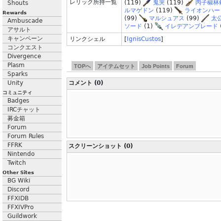
レリック所持一覧
(119)
鬼哭
(119)
丙子椒林
Shouts
ルマゲドン
(119)
ライオンハー
Rewards
(99)
マルシュアス
(99)
太
Ambuscade
ソード
(1)
イレデアンブレード
アサルト
キャンペーン
リンクシェル
[
IgnisCustos
]
コンクエスト
Divergence
Plasm
TOPへ
アイテムセット
Job Points
Forum
Sparks
Unity
コメント (0)
コミュニティ
Badges
IRCチャット
募金箱
Forum
Forum Rules
FFRK
スクリーンショット (0)
Nintendo
Twitch
Other Sites
BG Wiki
Discord
FFXIDB
FFXIVPro
Guildwork