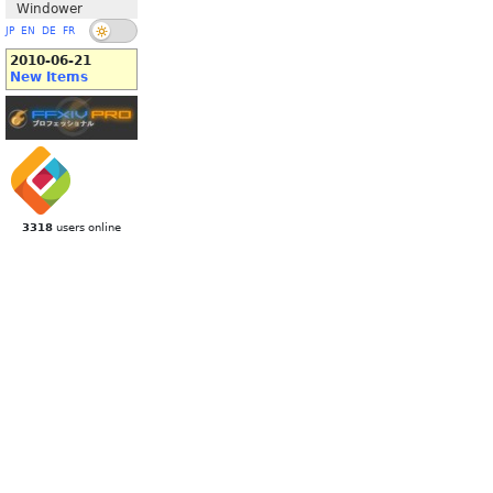
Windower
JP
EN
DE
FR
2010-06-21
New Items
3318
users online