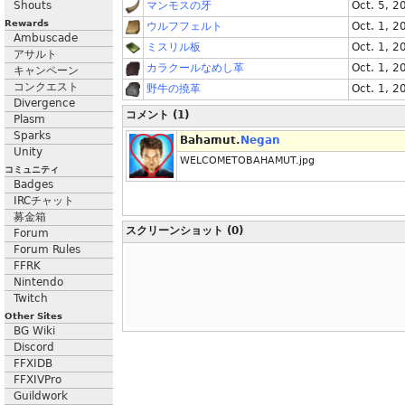
Shouts
マンモスの牙
Oct. 5, 2
Rewards
ウルフフェルト
Oct. 1, 2
Ambuscade
ミスリル板
Oct. 1, 2
アサルト
カラクールなめし革
Oct. 1, 2
キャンペーン
コンクエスト
野牛の撓革
Oct. 1, 2
Divergence
コメント (1)
Plasm
Sparks
Bahamut.
Negan
Unity
WELCOMETOBAHAMUT.jpg
コミュニティ
Badges
IRCチャット
募金箱
スクリーンショット (0)
Forum
Forum Rules
FFRK
Nintendo
Twitch
Other Sites
BG Wiki
Discord
FFXIDB
FFXIVPro
Guildwork