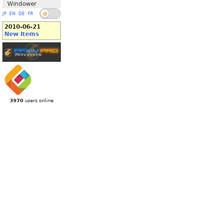
Windower
JP
EN
DE
FR
2010-06-21
New Items
3970
users online