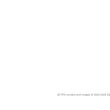
All FFXI content and images © 2002-2026 SQU