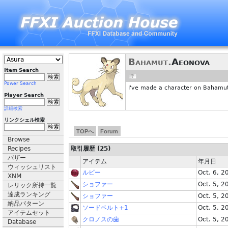
Bahamut.
Aeonova
Item Search
Power Search
I've made a character on Bahamut t
Player Search
詳細検索
リンクシェル検索
TOPへ
Forum
Browse
Recipes
取引履歴 (25)
バザー
アイテム
年月日
ウィッシュリスト
ルビー
Oct. 6, 2
XNM
ショファー
Oct. 5, 2
レリック所持一覧
達成ランキング
ショファー
Oct. 5, 2
納品パターン
ソードベルト+1
Oct. 5, 2
アイテムセット
クロノスの歯
Oct. 5, 2
Database