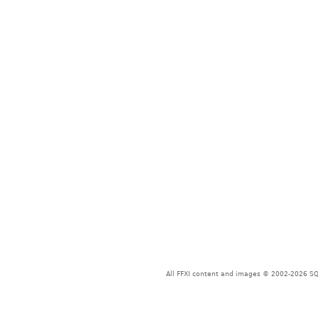
All FFXI content and images © 2002-2026 SQU