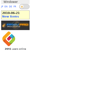
Windower
JP
EN
DE
FR
2010-06-21
New Items
2641
users online