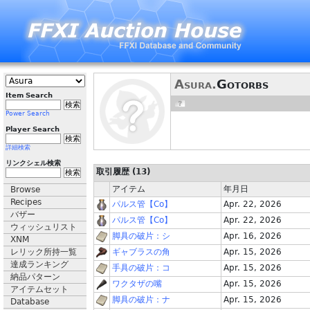
Asura.
Gotorbs
Item Search
Power Search
Player Search
詳細検索
リンクシェル検索
取引履歴 (13)
アイテム
年月日
Browse
Recipes
パルス管【Co】
Apr. 22, 2026
バザー
パルス管【Co】
Apr. 22, 2026
ウィッシュリスト
脚具の破片：シ
Apr. 16, 2026
XNM
レリック所持一覧
ギャブラスの角
Apr. 15, 2026
達成ランキング
手具の破片：コ
Apr. 15, 2026
納品パターン
ワクタザの嘴
Apr. 15, 2026
アイテムセット
脚具の破片：ナ
Apr. 15, 2026
Database