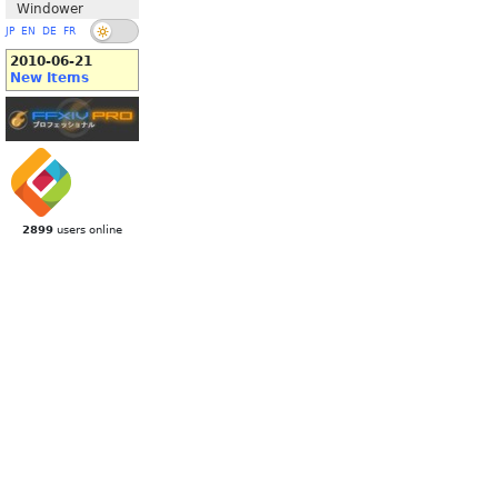
Windower
JP
EN
DE
FR
2010-06-21
New Items
2899
users online