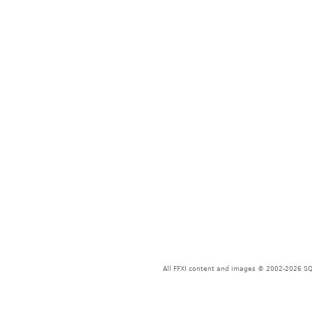
All FFXI content and images © 2002-2026 SQU