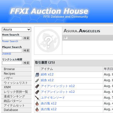
Asura.
Angelelis
Item Search
Power Search
Player Search
詳細検索
リンクシェル検索
取引履歴 (25)
アイテム
年月日
Browse
Recipes
絹布 x12
Aug. 
バザー
絹糸 x12
Aug. 
ウィッシュリスト
アイアンインゴット x12
Aug. 
XNM
レリック所持一覧
アイアンインゴット x12
Aug. 
達成ランキング
ユデイモンソード
Aug. 
納品パターン
炎の塊 x12
Aug. 
アイテムセット
炎の塊 x12
Aug. 
Database