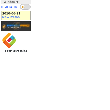
Windower
JP
EN
DE
FR
2010-06-21
New Items
5689
users online