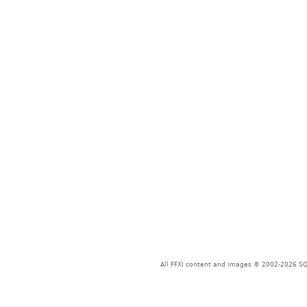
All FFXI content and images © 2002-2026 SQU