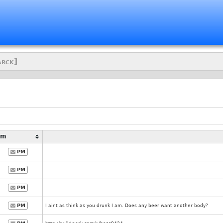
arck]
Pm
PM
PM
PM
PM
I aint as think as you drunk I am. Does any beer want another body?