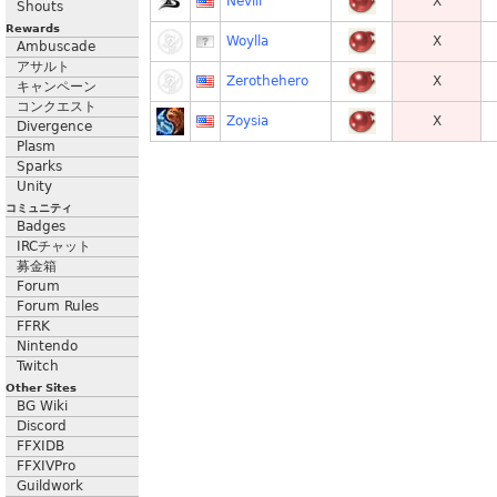
Nevill
X
Shouts
Rewards
Woylla
X
Ambuscade
アサルト
Zerothehero
X
キャンペーン
コンクエスト
Zoysia
X
Divergence
Plasm
Sparks
Unity
コミュニティ
Badges
IRCチャット
募金箱
Forum
Forum Rules
FFRK
Nintendo
Twitch
Other Sites
BG Wiki
Discord
FFXIDB
FFXIVPro
Guildwork