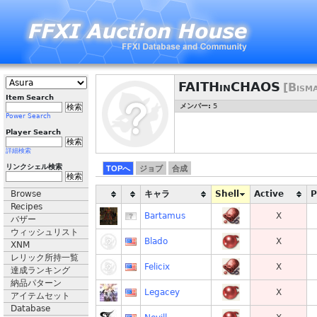
FAITHinCHAOS
[Bism
Item Search
メンバー:
5
Power Search
Player Search
詳細検索
リンクシェル検索
TOPへ
ジョブ
合成
Browse
キャラ
Shell
Active
Recipes
Bartamus
X
バザー
ウィッシュリスト
Blado
X
XNM
レリック所持一覧
Felicix
X
達成ランキング
納品パターン
Legacey
X
アイテムセット
Database