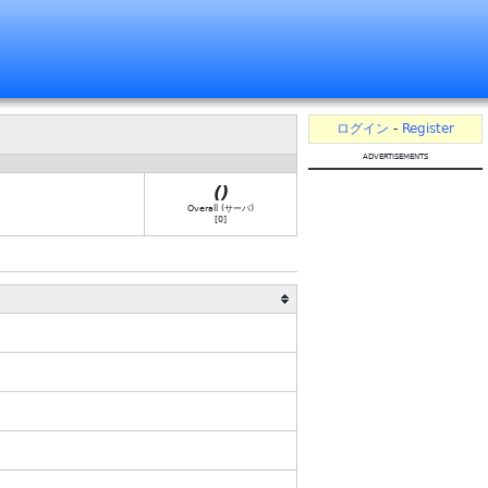
ログイン
-
Register
advertisements
(
)
Overall (サーバ)
[
0
]