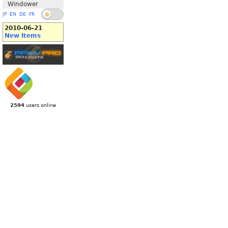
Windower
JP
EN
DE
FR
2010-06-21
New Items
2594
users online