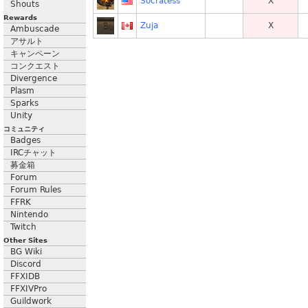
Socratess
X
Shouts
Rewards
Zuja
X
Ambuscade
アサルト
キャンペーン
コンクエスト
Divergence
Plasm
Sparks
Unity
コミュニティ
Badges
IRCチャット
募金箱
Forum
Forum Rules
FFRK
Nintendo
Twitch
Other Sites
BG Wiki
Discord
FFXIDB
FFXIVPro
Guildwork