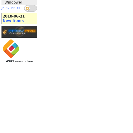
Windower
JP
EN
DE
FR
2010-06-21
New Items
4391
users online