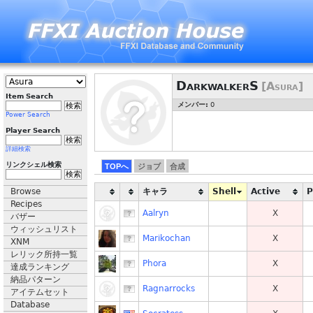
DarkwalkerS
[Asura]
Item Search
メンバー:
0
Power Search
Player Search
詳細検索
リンクシェル検索
TOPへ
ジョブ
合成
Browse
キャラ
Shell
Active
Recipes
Aalryn
X
バザー
ウィッシュリスト
Marikochan
X
XNM
レリック所持一覧
Phora
X
達成ランキング
納品パターン
Ragnarrocks
X
アイテムセット
Database