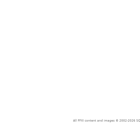
All FFXI content and images © 2002-2026 SQU