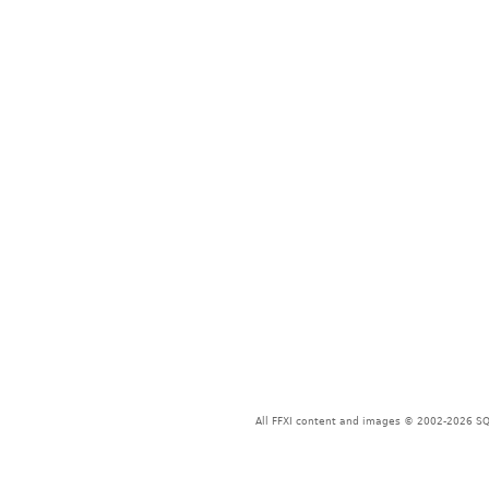
All FFXI content and images © 2002-2026 SQU