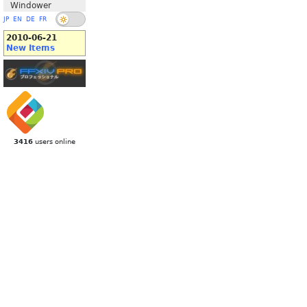
Windower
JP
EN
DE
FR
2010-06-21
New Items
3416
users online