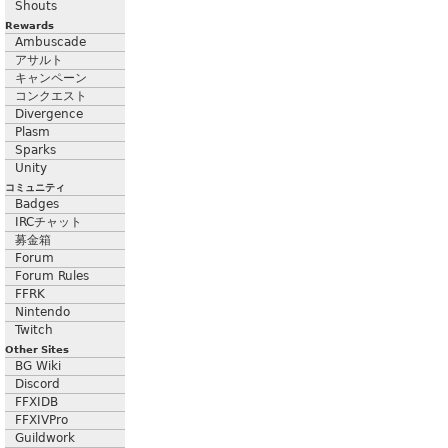
Shouts
Rewards
Ambuscade
アサルト
キャンペーン
コンクエスト
Divergence
Plasm
Sparks
Unity
コミュニティ
Badges
IRCチャット
募金箱
Forum
Forum Rules
FFRK
Nintendo
Twitch
Other Sites
BG Wiki
Discord
FFXIDB
FFXIVPro
Guildwork