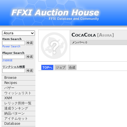
CocaCola
[Asura]
Item Search
メンバー:
0
Power Search
Player Search
詳細検索
リンクシェル検索
TOPへ
ジョブ
合成
Browse
Recipes
バザー
ウィッシュリスト
XNM
レリック所持一覧
達成ランキング
納品パターン
アイテムセット
Database