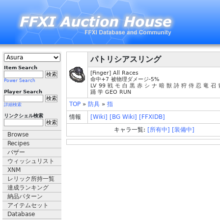
パトリシアスリング
Item Search
[Finger] All Races
命中+7 被物理ダメージ-5%
Power Search
LV 99 戦 モ 白 黒 赤 シ ナ 暗 獣 詩 狩 侍 忍 竜 召
Player Search
踊 学 GEO RUN
TOP
»
防具
»
指
詳細検索
リンクシェル検索
情報
[Wiki]
[BG Wiki]
[FFXIDB]
キャラ一覧:
[所有中]
[装備中]
Browse
Recipes
バザー
ウィッシュリスト
XNM
レリック所持一覧
達成ランキング
納品パターン
アイテムセット
Database