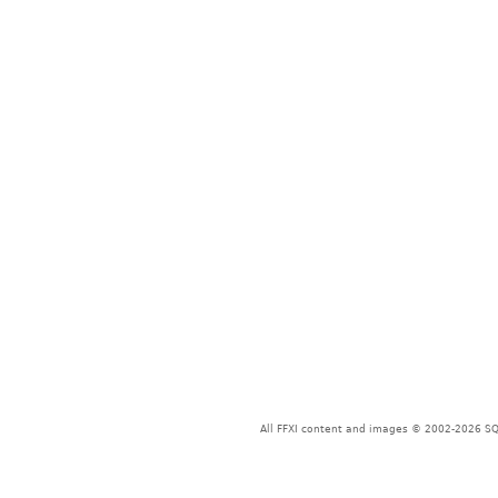
All FFXI content and images © 2002-2026 SQU