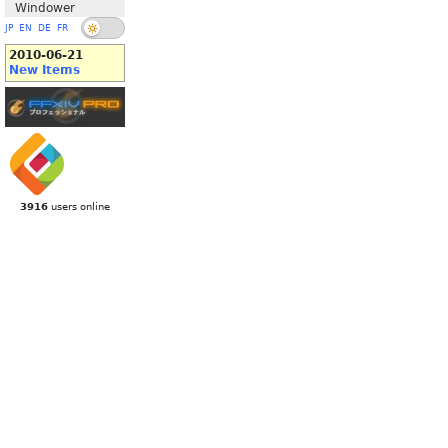
Windower
JP
EN
DE
FR
2010-06-21
New Items
3916
users online