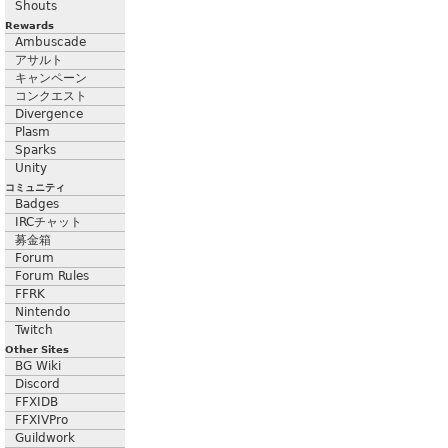
Shouts
Rewards
Ambuscade
アサルト
キャンペーン
コンクエスト
Divergence
Plasm
Sparks
Unity
コミュニティ
Badges
IRCチャット
募金箱
Forum
Forum Rules
FFRK
Nintendo
Twitch
Other Sites
BG Wiki
Discord
FFXIDB
FFXIVPro
Guildwork