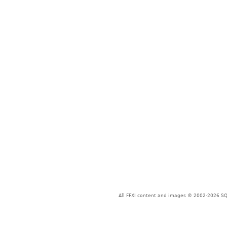
All FFXI content and images © 2002-2026 SQU