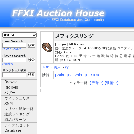
メフィタスリング
Item Search
[Finger] All Races
防8 魔法ダメージ+4 100HPをMPに変換 ユニティラ
Power Search
対心-3～-7
Player Search
LV 99 戦 モ 白 黒 赤 シ ナ 暗 獣 詩 狩 侍 忍 竜 召
踊 学 GEO RUN
詳細検索
TOP
»
防具
»
指
リンクシェル検索
情報
[Wiki]
[BG Wiki]
[FFXIDB]
Browse
キャラ一覧:
[所有中]
[装備中]
Recipes
バザー
ウィッシュリスト
XNM
レリック所持一覧
達成ランキング
納品パターン
アイテムセット
Database