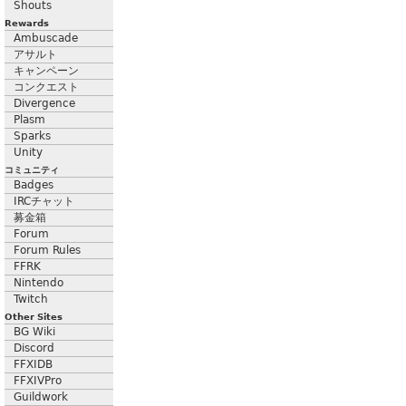
Shouts
Rewards
Ambuscade
アサルト
キャンペーン
コンクエスト
Divergence
Plasm
Sparks
Unity
コミュニティ
Badges
IRCチャット
募金箱
Forum
Forum Rules
FFRK
Nintendo
Twitch
Other Sites
BG Wiki
Discord
FFXIDB
FFXIVPro
Guildwork